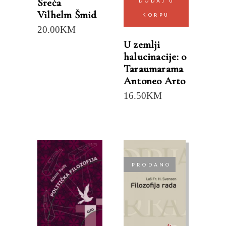
Sreća
DODAJ U
Vilhelm Šmid
KORPU
20.00
KM
U zemlji
halucinacije: o
Taraumarama
Antoneo Arto
16.50
KM
PRODANO