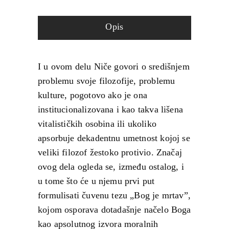
Opis
I u ovom delu Niče govori o središnjem
problemu svoje filozofije, problemu
kulture, pogotovo ako je ona
institucionalizovana i kao takva lišena
vitalističkih osobina ili ukoliko
apsorbuje dekadentnu umetnost kojoj se
veliki filozof žestoko protivio. Značaj
ovog dela ogleda se, između ostalog, i
u tome što će u njemu prvi put
formulisati čuvenu tezu „Bog je mrtav”,
kojom osporava dotadašnje načelo Boga
kao apsolutnog izvora moralnih