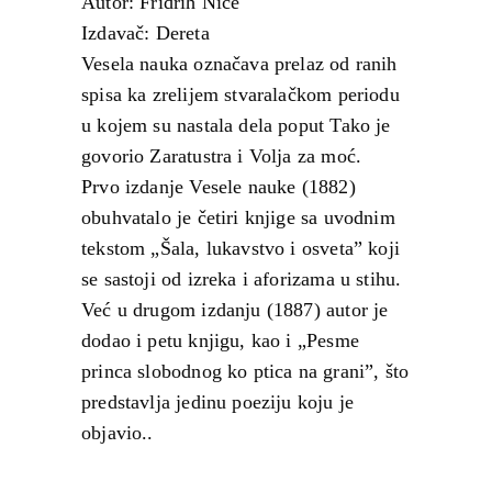
Autor: Fridrih Niče
Izdavač: Dereta
Vesela nauka označava prelaz od ranih
spisa ka zrelijem stvaralačkom periodu
u kojem su nastala dela poput Tako je
govorio Zaratustra i Volja za moć.
Prvo izdanje Vesele nauke (1882)
obuhvatalo je četiri knjige sa uvodnim
tekstom „Šala, lukavstvo i osveta” koji
se sastoji od izreka i aforizama u stihu.
Već u drugom izdanju (1887) autor je
dodao i petu knjigu, kao i „Pesme
princa slobodnog ko ptica na grani”, što
predstavlja jedinu poeziju koju je
objavio..