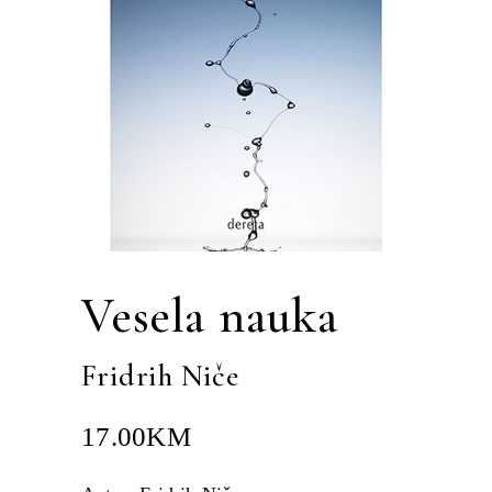
Vesela nauka
Fridrih Niče
17.00
KM