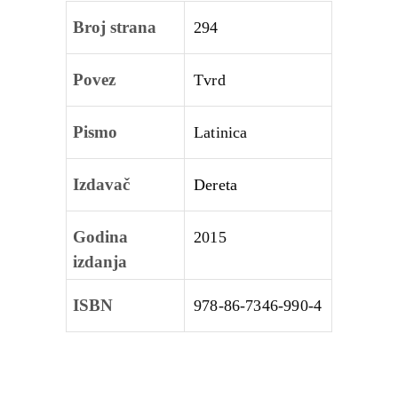
Broj strana
294
Povez
Tvrd
Pismo
Latinica
Izdavač
Dereta
Godina
2015
izdanja
ISBN
978‑86‑7346‑990‑4