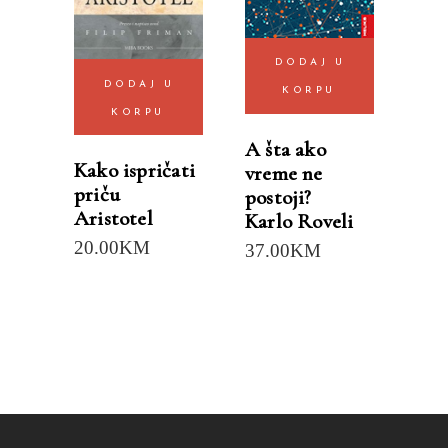
DODAJ U
DODAJ U
KORPU
KORPU
A šta ako
Kako ispričati
vreme ne
priču
postoji?
Aristotel
Karlo Roveli
20.00
KM
37.00
KM