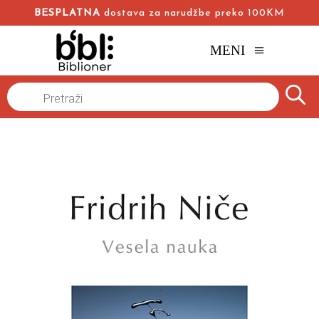
BESPLATNA
dostava za narudžbe preko 100KM
MENI
Naslovna
/
Online knjižara
/
Filozofija
/
Products
search
Vesela nauka
Fridrih Niče