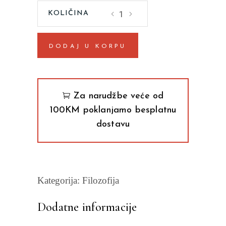
Vesela
nauka
Fridrih
DODAJ U KORPU
Niče
quantity
Za narudžbe veće od
100KM poklanjamo besplatnu
dostavu
Kategorija:
Filozofija
Dodatne informacije