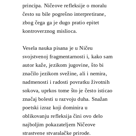
principa. Ničeove refleksije o moralu
često su bile pogrešno interpretirane,
zbog čega ga je dugo pratio epitet
kontroverznog mislioca.
Vesela nauka pisana je u Ničeu
svojstvenoj fragmentarnosti i, kako sam
autor kaže, jezikom jugovine, što bi
značilo jezikom svežine, ali i nemira,
nadmenosti i radosti povratku životnih
sokova, uprkos tome što je često isticao
značaj bolesti u razvoju duha. Snažan
poetski izraz koji dominira u
oblikovanju refleksija čini ovo delo
najboljim pokazateljem Ničeove
strastvene stvaralačke prirode.