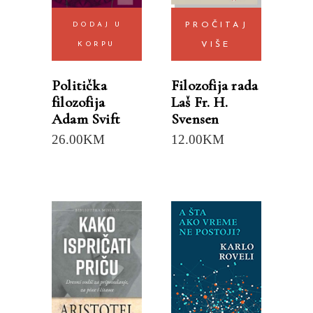
DODAJ U
PROČITAJ
KORPU
VIŠE
Politička
Filozofija rada
filozofija
Laš Fr. H.
Adam Svift
Svensen
26.00
KM
12.00
KM