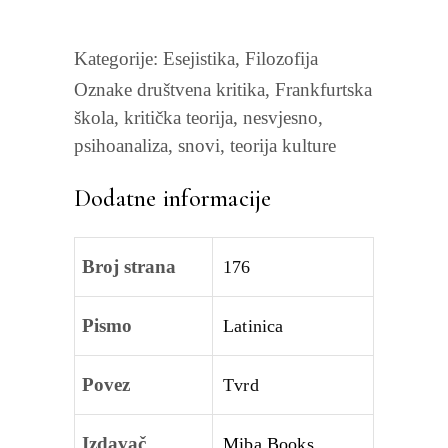
Kategorije:
Esejistika
,
Filozofija
Oznake
društvena kritika
,
Frankfurtska
škola
,
kritička teorija
,
nesvjesno
,
psihoanaliza
,
snovi
,
teorija kulture
Dodatne informacije
Broj strana
176
Pismo
Latinica
Povez
Tvrd
Izdavač
Miba Books