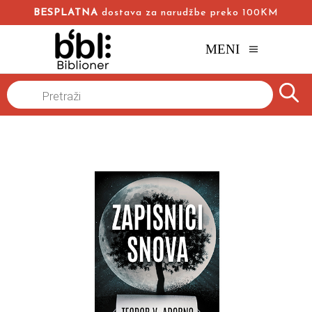
BESPLATNA
dostava za narudžbe preko 100KM
MENI
Naslovna
/
Online knjižara
/
Esejistika
Filozofija
/
Products
search
Zapisnici snova
Teodor V. Adorno