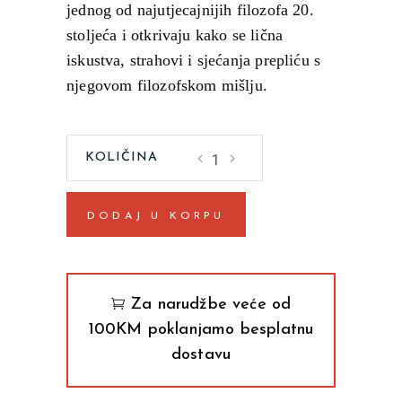
jednog od najutjecajnijih filozofa 20.
stoljeća i otkrivaju kako se lična
iskustva, strahovi i sjećanja prepliću s
njegovom filozofskom mišlju.
Zapisnici
snova
quantity
DODAJ U KORPU
Za narudžbe veće od
100KM poklanjamo besplatnu
dostavu