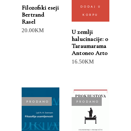
Filozofski eseji
DODAJ U
Bertrand
KORPU
Rasel
20.00
KM
U zemlji
halucinacije: o
Taraumarama
Antoneo Arto
16.50
KM
PRODANO
PRODANO