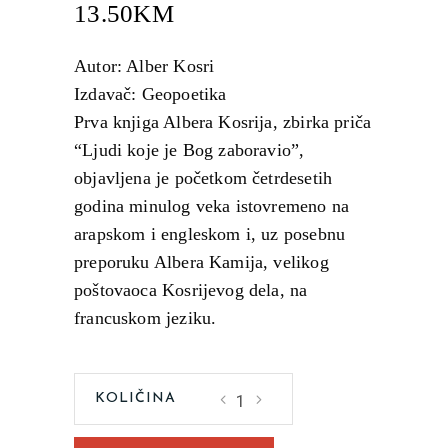
13.50
KM
Autor: Alber Kosri
Izdavač: Geopoetika
Prva knjiga Albera Kosrija, zbirka priča
“Ljudi koje je Bog zaboravio”,
objavljena je početkom četrdesetih
godina minulog veka istovremeno na
arapskom i engleskom i, uz posebnu
preporuku Albera Kamija, velikog
poštovaoca Kosrijevog dela, na
francuskom jeziku.
Ljudi
koje
je