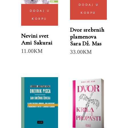
DODAJ U
DODAJ U
KORPU
KORPU
Dvor srebrnih
Nevini svet
plamenova
Ami Sakurai
Sara Dž. Mas
11.00
KM
33.00
KM