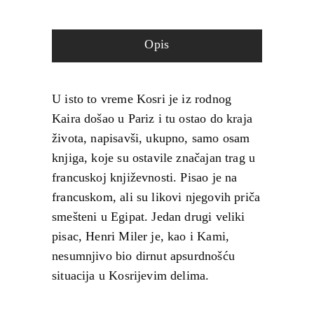
Opis
U isto to vreme Kosri je iz rodnog
Kaira došao u Pariz i tu ostao do kraja
života, napisavši, ukupno, samo osam
knjiga, koje su ostavile značajan trag u
francuskoj književnosti. Pisao je na
francuskom, ali su likovi njegovih priča
smešteni u Egipat. Jedan drugi veliki
pisac, Henri Miler je, kao i Kami,
nesumnjivo bio dirnut apsurdnošću
situacija u Kosrijevim delima.