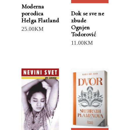
Moderna
porodica
Dok se sve ne
Helga Flatland
zbude
Ognjen
25.00
KM
Todorović
11.00
KM