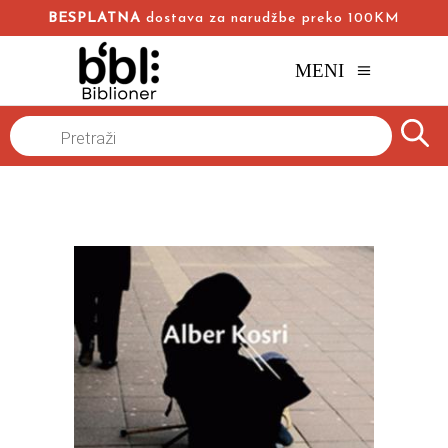
BESPLATNA
dostava za narudžbe preko 100KM
MENI
Naslovna
/
Online knjižara
/
Beletristika
/
Products
search
Ljudi koje je Bog zaboravio
Alber Kosri