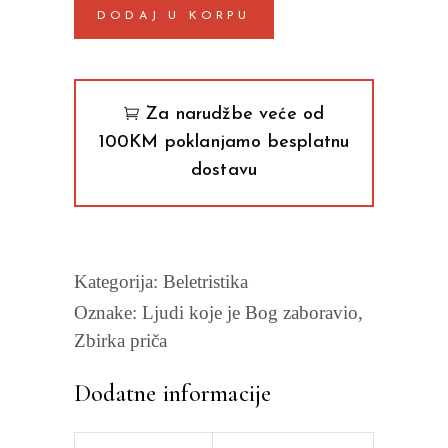
DODAJ U KORPU
Bog
zaboravio
Alber
Kosri
Za narudžbe veće od
quantity
100KM poklanjamo besplatnu
dostavu
Kategorija:
Beletristika
Oznake:
Ljudi koje je Bog zaboravio
,
Zbirka priča
Dodatne informacije