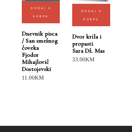
DODAJ U
DODAJ U
KORPU
KORPU
Dnevnik pisca
Dvor krila i
/ San smešnog
propasti
čoveka
Sara Dž. Mas
Fjodor
33.00
KM
Mihajlovič
Dostojevski
11.00
KM