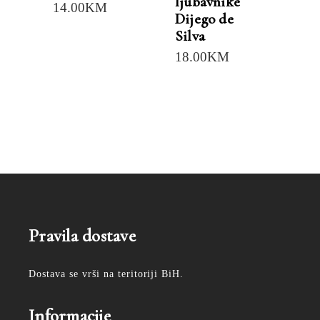
ljubavnike
14.00
KM
Dijego de
Silva
18.00
KM
Pravila dostave
Dostava se vrši na teritoriji BiH.
Informacije