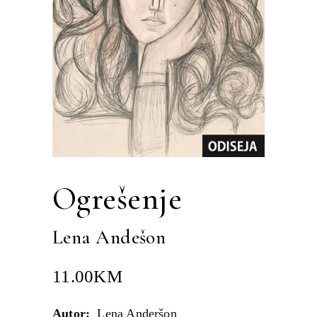
Ogrešenje
Lena Andešon
11.00
KM
Autor:
Lena Anderšon