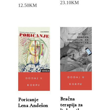
23.10
KM
12.50
KM
DODAJ U
DODAJ U
KORPU
KORPU
Bračna
Poricanje
terapija za
Lena Andešon