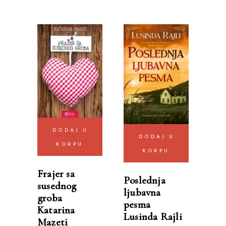
DODAJ U
DODAJ U
KORPU
KORPU
Frajer sa
Poslednja
susednog
ljubavna
groba
pesma
Katarina
Lusinda Rajli
Mazeti