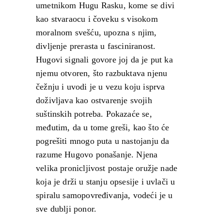
umetnikom Hugu Rasku, kome se divi
kao stvaraocu i čoveku s visokom
moralnom svešću, upozna s njim,
divljenje prerasta u fasciniranost.
Hugovi signali govore joj da je put ka
njemu otvoren, što razbuktava njenu
čežnju i uvodi je u vezu koju isprva
doživljava kao ostvarenje svojih
suštinskih potreba. Pokazaće se,
međutim, da u tome greši, kao što će
pogrešiti mnogo puta u nastojanju da
razume Hugovo ponašanje. Njena
velika pronicljivost postaje oružje nade
koja je drži u stanju opsesije i uvlači u
spiralu samopovređivanja, vodeći je u
sve dublji ponor.