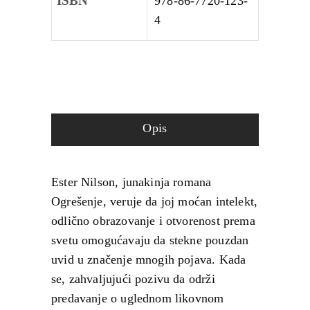
ISBN
978-86-7720-123-
4
Opis
Ester Nilson, junakinja romana
Ogrešenje, veruje da joj moćan intelekt,
odlično obrazovanje i otvorenost prema
svetu omogućavaju da stekne pouzdan
uvid u značenje mnogih pojava. Kada
se, zahvaljujući pozivu da održi
predavanje o uglednom likovnom