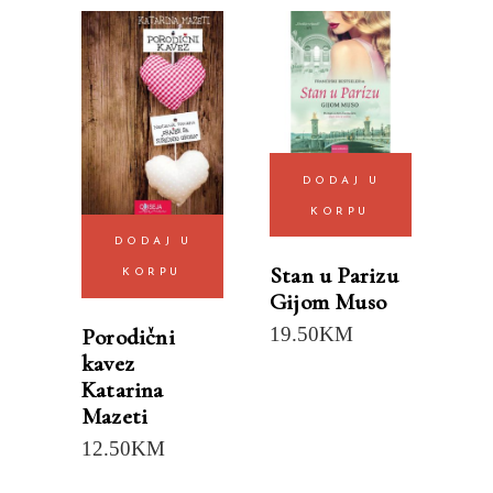
DODAJ U
KORPU
DODAJ U
Stan u Parizu
KORPU
Gijom Muso
19.50
KM
Porodični
kavez
Katarina
Mazeti
12.50
KM