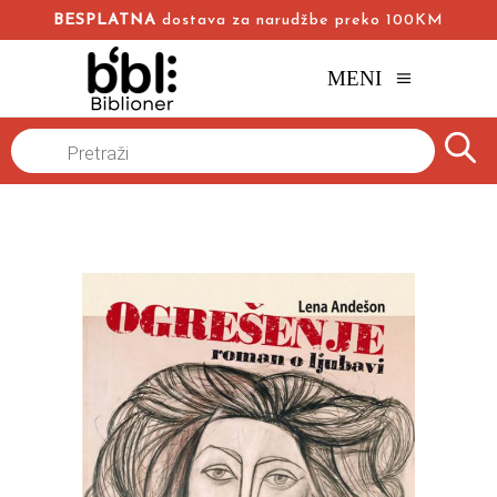
BESPLATNA
dostava za narudžbe preko 100KM
MENI
Naslovna
/
Online knjižara
/
Ljubavni
Romani
/
Products
search
Ogrešenje
Lena Andešon