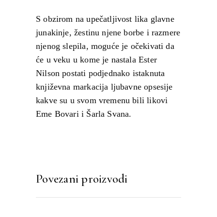
S obzirom na upečatljivost lika glavne
junakinje, žestinu njene borbe i razmere
njenog slepila, moguće je očekivati da
će u veku u kome je nastala Ester
Nilson postati podjednako istaknuta
književna markacija ljubavne opsesije
kakve su u svom vremenu bili likovi
Eme Bovari i Šarla Svana.
Povezani proizvodi