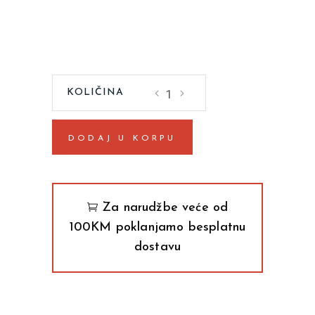
Ogrešenje
Lena
Andešon
DODAJ U KORPU
quantity
Za narudžbe veće od
100KM poklanjamo besplatnu
dostavu