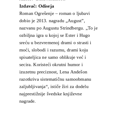
Izdavač: Odiseja
Roman Ogrešenje – roman o ljubavi
dobio je 2013. nagradu „August”,
nazvanu po Augustu Strindbergu. „To je
ozbiljna igra u kojoj se Ester i Hugo
sreću u bezvremenoj drami o strasti i
moći, slobodi i razumu, drami koju
spisateljica ne samo oblikuje već i
secira. Koristeći okrutni humor i
izuzetnu preciznost, Lena Andešon
razotkriva sistematičnu samoobmanu
zaljubljivanja“, ističe žiri za dodelu
najprestižnije švedske književne
nagrade.