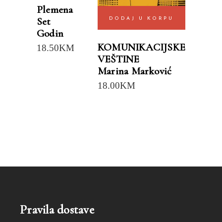
Plemena
Set
DODAJ U KORPU
Godin
KOMUNIKACIJSKE
18.50
KM
VEŠTINE
Marina Marković
18.00
KM
Pravila dostave