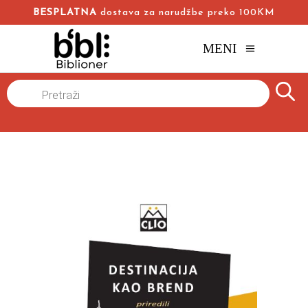
BESPLATNA
dostava za narudžbe preko 100KM
MENI
Naslovna
/
Online knjižara
/
Marketing i menadžment
/
Products
search
Destinacija kao brend
,
,
Anet Pričard
Najdžel Morgan
Rodžer Prajd