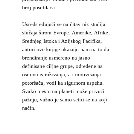
broj posetilaca.
Usredsređujući se na čitav niz studija
slučaja širom Evrope, Amerike, Afrike,
Srednjeg Istoka i Azijskog Pacifika,
autori ove knjige ukazuju nam na to da
brendiranje usmereno na jasno
definisane ciljne grupe, određene na
osnovu istraživanja, a i motivisanja
potoršača, vodi ka sigurnom uspehu.
Svako mesto na planeti može privući
pažnju, važno je samo setiti se na koji
način.