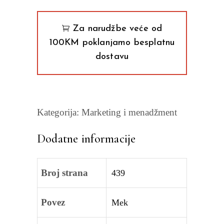
Najdžel
Morgan,
Za narudžbe veće od
Rodžer
100KM poklanjamo besplatnu
Prajd
dostavu
quantity
Kategorija:
Marketing i menadžment
Dodatne informacije
Broj strana
439
Povez
Mek