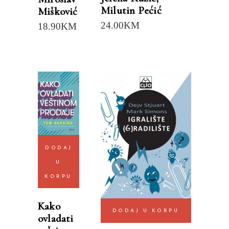
Milutin Pećić
Mišković
24.00
KM
18.90
KM
DODAJ
U
KORPU
Kako
DODAJ U KORPU
ovladati