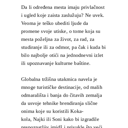
Da li određena mesta imaju privlačnost
i ugled koje zaista zaslužuju? Ne uvek.
Veoma je teško ubediti ljude da
promene svoje utiske, o tome koja su
mesta poželjna za život, za rad, za
studiranje ili za odmor, pa čak i kuda bi
bilo najbolje otići na jednodnevni izlet
ili upoznavanje kulturne baštine.
Globalna tržišna utakmica navela je
mnoge turističke destinacije, od malih
odmarališta i banja do čitavih zemalja
da usvoje tehnike brendiranja slične
onima koje su koristili Koka-
kola, Najki ili Soni kako bi izgradile
prepoznatljiv imidž i privukle što veći