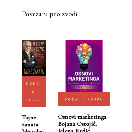
Povezani proizvodi
DODAJ
U
DODAJ U KORPU
KORPU
Osnovi marketinga
Tajne
Bojana Ostojić,
zanata
Jelena Ružić,
Miroslav