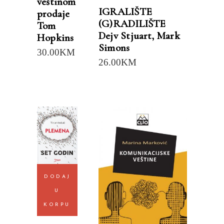
veštinom
IGRALIŠTE
prodaje
(G)RADILIŠTE
Tom
Dejv Stjuart
,
Mark
Hopkins
Simons
30.00
KM
26.00
KM
DODAJ
U
KORPU