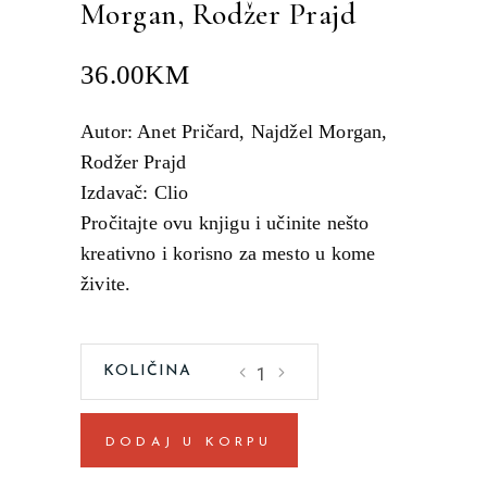
Morgan
,
Rodžer Prajd
36.00
KM
Autor: Anet Pričard, Najdžel Morgan,
Rodžer Prajd
Izdavač: Clio
Pročitajte ovu knjigu i učinite nešto
kreativno i korisno za mesto u kome
živite.
Destinacija
kao
brend
DODAJ U KORPU
Anet
Pričard,