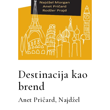
Destinacija kao
brend
Anet Pričard
,
Najdžel