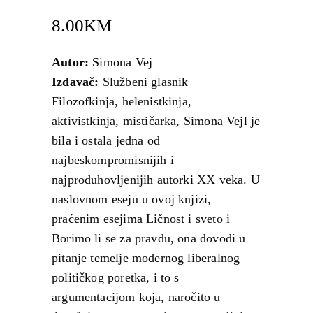
8.00
KM
Autor:
Simona Vej
Izdavač:
Službeni glasnik
Filozofkinja, helenistkinja,
aktivistkinja, mističarka, Simona Vejl je
bila i ostala jedna od
najbeskompromisnijih i
najproduhovljenijih autorki XX veka. U
naslovnom eseju u ovoj knjizi,
praćenim esejima Ličnost i sveto i
Borimo li se za pravdu, ona dovodi u
pitanje temelje modernog liberalnog
političkog poretka, i to s
argumentacijom koja, naročito u