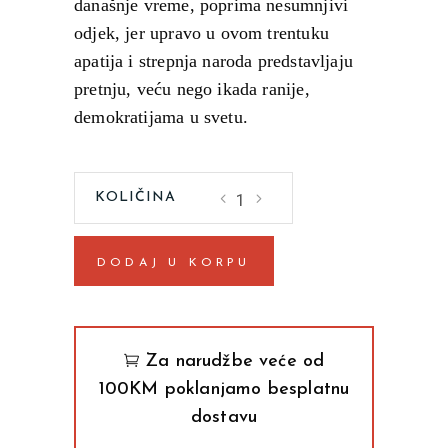
današnje vreme, poprima nesumnjivi
odjek, jer upravo u ovom trentuku
apatija i strepnja naroda predstavljaju
pretnju, veću nego ikada ranije,
demokratijama u svetu.
O
UKIDANJU
POLITIČKIH
DODAJ U KORPU
PARTIJA
(Simona
Vej)
quantity
Za narudžbe veće od
100KM poklanjamo besplatnu
dostavu