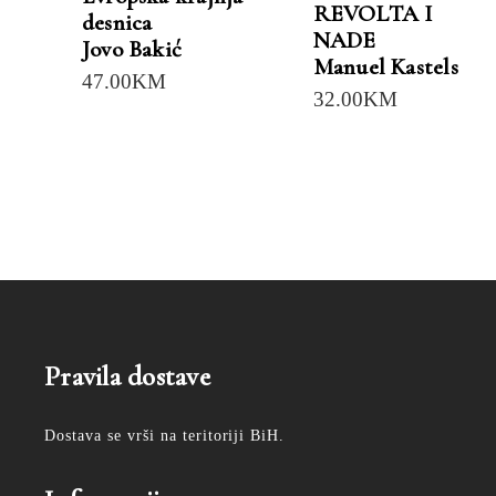
REVOLTA I
desnica
NADE
Jovo Bakić
Manuel Kastels
47.00
KM
32.00
KM
Pravila dostave
Dostava se vrši na teritoriji BiH.