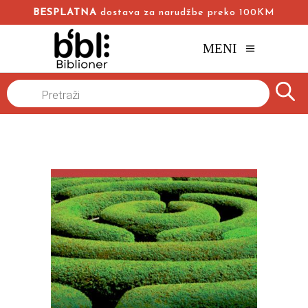
BESPLATNA
dostava za narudžbe preko 100KM
MENI
Naslovna
/
Online knjižara
/
Politika
/
Products
search
O UKIDANJU POLITIČKIH PARTIJA
Simona Vej