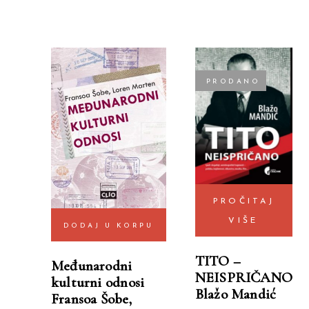
PRODANO
PROČITAJ
VIŠE
DODAJ U KORPU
TITO –
Međunarodni
NEISPRIČANO
kulturni odnosi
Blažo Mandić
Fransoa Šobe
,