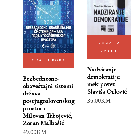
DODAJ U
KORPU
DODAJ U KORPU
Nadziranje
demokratije
Bezbednosno-
mek povez
obaveštajni sistemi
Slaviša Orlović
država
postjugoslovenskog
36.00
KM
prostora
Milovan Trbojević
,
Zoran Malbašić
49.00
KM