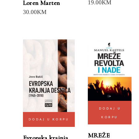
19.00
KM
Loren Marten
30.00
KM
DODAJ U
KORPU
DODAJ U KORPU
MREŽE
Evropska krajnja