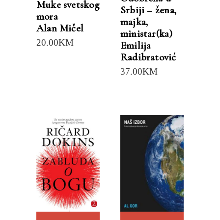
Muke svetskog
Srbiji – žena,
mora
majka,
Alan Mičel
ministar(ka)
20.00
KM
Emilija
Radibratović
37.00
KM