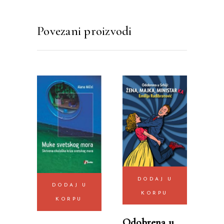
Povezani proizvodi
DODAJ U
DODAJ U
KORPU
KORPU
Odobrena u