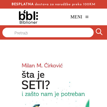
BESPLATNA
dostava za narudžbe preko 100KM
MENI
Naslovna
/
Online knjižara
/
Popularna nauka
/
Products
search
Šta je seti? I zašto nam je potreban
Milan M. Ćirković