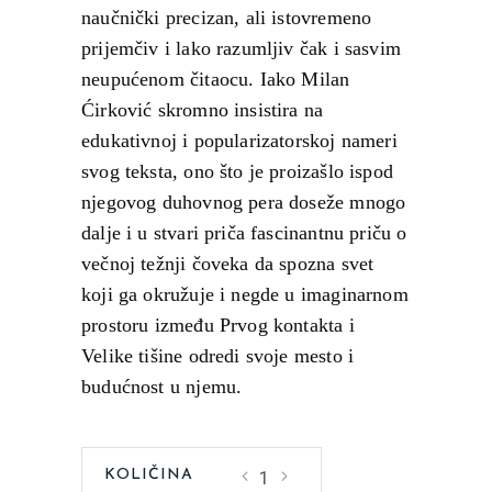
naučnički precizan, ali istovremeno
prijemčiv i lako razumljiv čak i sasvim
neupućenom čitaocu. Iako Milan
Ćirković skromno insistira na
edukativnoj i popularizatorskoj nameri
svog teksta, ono što je proizašlo ispod
njegovog duhovnog pera doseže mnogo
dalje i u stvari priča fascinantnu priču o
večnoj težnji čoveka da spozna svet
koji ga okružuje i negde u imaginarnom
prostoru između Prvog kontakta i
Velike tišine odredi svoje mesto i
budućnost u njemu.
Šta