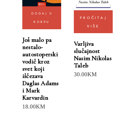
DODAJ U
PROČITAJ
KORPU
VIŠE
Još malo pa
Varljiva
nestalo-
slučajnost
autostoperski
Nasim Nikolas
vodič kroz
Taleb
svet koji
30.00
KM
iščezava
Daglas Adams
i Mark
Karvardin
18.00
KM