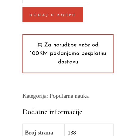
je
seti?
DODAJ U KORPU
I
zašto
nam
je
Za narudžbe veće od
potreban
100KM poklanjamo besplatnu
Milan
dostavu
M.
Ćirković
quantity
Kategorija:
Popularna nauka
Dodatne informacije
Broj strana
138