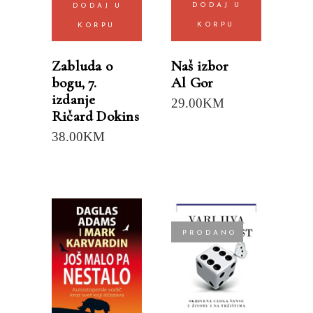
DODAJ U
DODAJ U
KORPU
KORPU
Naš izbor
Zabluda o
Al Gor
bogu, 7.
izdanje
29.00
KM
Ričard Dokins
38.00
KM
PRODANO