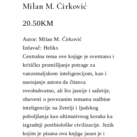
Milan M. Ćirković
20.50
KM
Autor: Milan M. Ćirković
Izdavač: Heliks
Centralna tema ove knjige je svestrano i
kritičko promišljanje potrage za
vanzemaljskom inteligencijom, kao i
nastojanje autora da čitaoca
sveobuhvatno, ali što jasnije i sažetije,
obavesti o povezanim temama sudbine
inteligencije na Zemlji i ljudskog
poboljšanja kao ultimativnog koraka ka
izgradnji postbiološke civilizacije. Jezik
kojim je pisana ova knjiga jasan je i