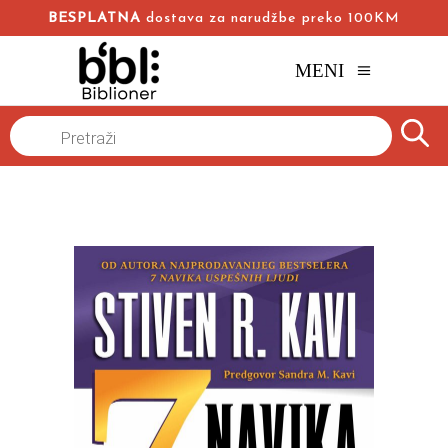
BESPLATNA
dostava za narudžbe preko 100KM
MENI
Naslovna
/
Online knjižara
/
Popularna psihologija
/
Products
search
7 navika uspešnih porodica
Stiven R. Kavi