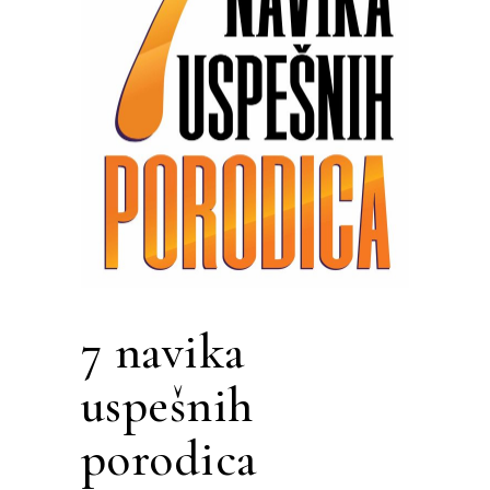
7 navika
uspešnih
porodica