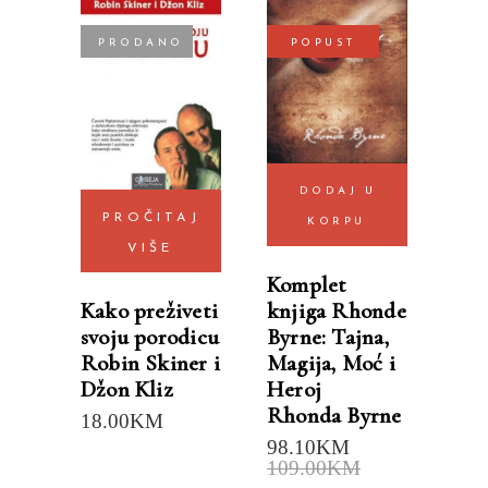
PRODANO
POPUST
DODAJ U
PROČITAJ
KORPU
VIŠE
Komplet
Kako preživeti
knjiga Rhonde
svoju porodicu
Byrne: Tajna,
Robin Skiner i
Magija, Moć i
Džon Kliz
Heroj
Rhonda Byrne
18.00
KM
98.10
KM
109.00
KM