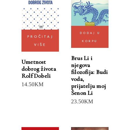
DODAJ U
PROČITAJ
KORPU
VIŠE
Brus Li i
Umetnost
njegova
dobrog života
filozofija: Budi
Rolf Dobeli
voda,
14.50
KM
prijatelju moj
Šenon Li
23.50
KM