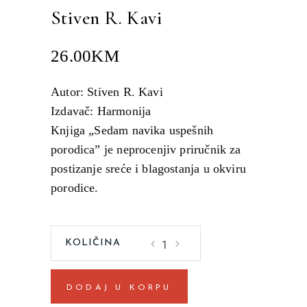
Stiven R. Kavi
26.00
KM
Autor: Stiven R. Kavi
Izdavač: Harmonija
Knjiga „Sedam navika uspešnih
porodica” je neprocenjiv priručnik za
postizanje sreće i blagostanja u okviru
porodice.
7
navika
uspešnih
DODAJ U KORPU
porodica