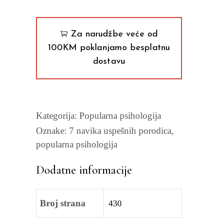
Stiven
R.
Kavi
Za narudžbe veće od
quantity
100KM poklanjamo besplatnu
dostavu
Kategorija:
Popularna psihologija
Oznake:
7 navika uspešnih porodica
,
popularna psihologija
Dodatne informacije
Broj strana
430