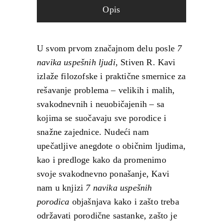
Opis
U svom prvom značajnom delu posle
7
navika uspešnih ljudi
, Stiven R. Kavi
izlaže filozofske i praktične smernice za
rešavanje problema – velikih i malih,
svakodnevnih i neuobičajenih – sa
kojima se suočavaju sve porodice i
snažne zajednice. Nudeći nam
upečatljive anegdote o običnim ljudima,
kao i predloge kako da promenimo
svoje svakodnevno ponašanje, Kavi
nam u knjizi
7 navika uspešnih
porodica
objašnjava kako i zašto treba
održavati porodične sastanke, zašto je