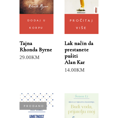
DODAJ U
PROČITAJ
KORPU
VIŠE
Tajna
Lak način da
Rhonda Byrne
prestanete
pušiti
29.00
KM
Alan Kar
14.00
KM
PRODANO