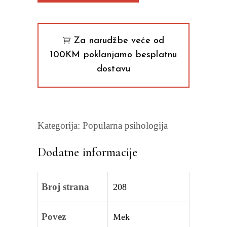
ti
briše
kad
Za narudžbe veće od
te
100KM poklanjamo besplatnu
ne
dostavu
bude
više?
quantity
Kategorija:
Popularna psihologija
Dodatne informacije
Broj strana
208
Povez
Mek