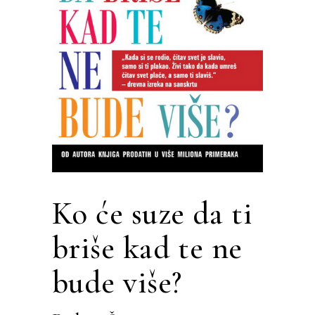
Ko će suze da ti
briše kad te ne
bude više?