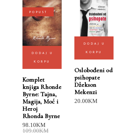
POPUST
DODAJ U
KORPU
DODAJ U
KORPU
Oslobođeni od
psihopate
Komplet
Džekson
knjiga Rhonde
Mekenzi
Byrne: Tajna,
Magija, Moć i
20.00
KM
Heroj
Rhonda Byrne
98.10
KM
109.00
KM