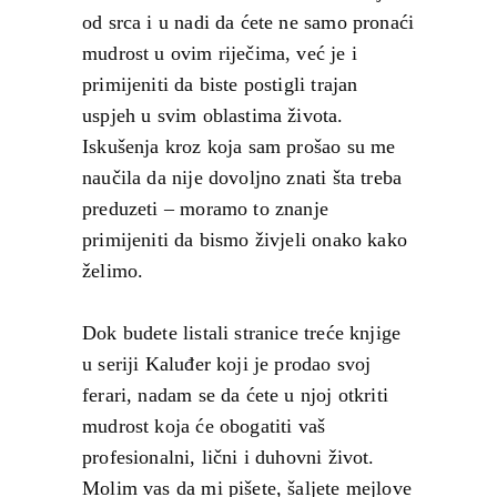
od srca i u nadi da ćete ne samo pronaći
mudrost u ovim riječima, već je i
primijeniti da biste postigli trajan
uspjeh u svim oblastima života.
Iskušenja kroz koja sam prošao su me
naučila da nije dovoljno znati šta treba
preduzeti – moramo to znanje
primijeniti da bismo živjeli onako kako
želimo.
Dok budete listali stranice treće knjige
u seriji Kaluđer koji je prodao svoj
ferari, nadam se da ćete u njoj otkriti
mudrost koja će obogatiti vaš
profesionalni, lični i duhovni život.
Molim vas da mi pišete, šaljete mejlove