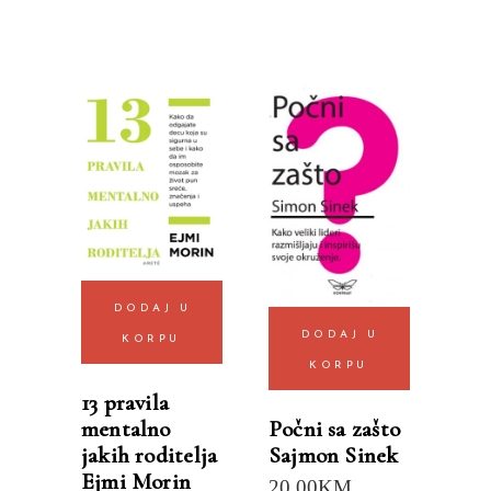
DODAJ U
DODAJ U
KORPU
KORPU
13 pravila
mentalno
Počni sa zašto
jakih roditelja
Sajmon Sinek
Ejmi Morin
20.00
KM