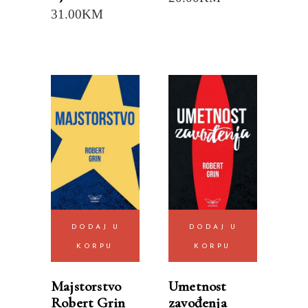
31.00
KM
DODAJ U
DODAJ U
KORPU
KORPU
Majstorstvo
Umetnost
Robert Grin
zavođenja