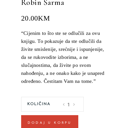
Robin Šarma
20.00
KM
“Cijenim to što ste se odlučili za ovu
knjigu. To pokazuje da ste odlučili da
živite smislenije, srećnije i ispunjenije,
da se rukovodite izborima, a ne
slučajnostima, da živite po svom
nahođenju, a ne onako kako je unapred
određeno. Čestitam Vam na tome.”
Ko
će
suze
DODAJ U KORPU
da