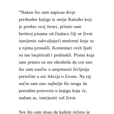
“Nakon što sam napisao dvije
prethodne knjige iz serije Kaluđer koji
je prodao svoj ferari, primio sam
bezbroj pisama od čitalaca čiji se život
izmijenio zahvaljujući mudorsti koju su
u njima pronašli. Komentari ovih ljudi
su me inspirisali i podstakli. Pisma koja
sam primio su me ohrabrila da sve ono
što sam naučio o umjetnosti življenja
pretočim u niz lekcija o životu. Na taj
način sam ono najbolje što mogu da
ponudim pretvorio u knjigu koja će,
nadam se, izmijeniti vaš život.
Sve što sam imao da kažem rečeno je