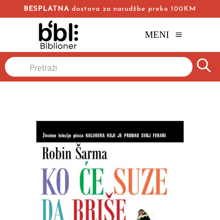
BESPLATNA
dostava za narudžbe preko 100KM
MENI
Naslovna
/
Online knjižara
/
Popularna psihologija
/
Products
search
Ko će suze da ti briše kad te ne bude više?
Robin Šarma