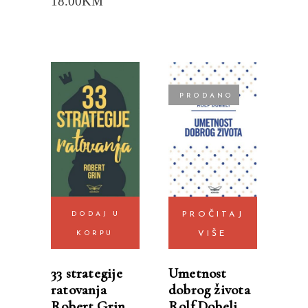
18.00
KM
PRODANO
DODAJ U
PROČITAJ
KORPU
VIŠE
33 strategije
Umetnost
ratovanja
dobrog života
Robert Grin
Rolf Dobeli