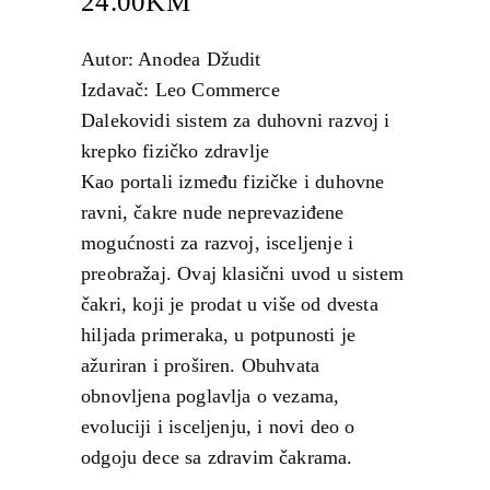
24.00
KM
Autor: Anodea Džudit
Izdavač: Leo Commerce
Dalekovidi sistem za duhovni razvoj i
krepko fizičko zdravlje
Kao portali između fizičke i duhovne
ravni, čakre nude neprevaziđene
mogućnosti za razvoj, isceljenje i
preobražaj. Ovaj klasični uvod u sistem
čakri, koji je prodat u više od dvesta
hiljada primeraka, u potpunosti je
ažuriran i proširen. Obuhvata
obnovljena poglavlja o vezama,
evoluciji i isceljenju, i novi deo o
odgoju dece sa zdravim čakrama.