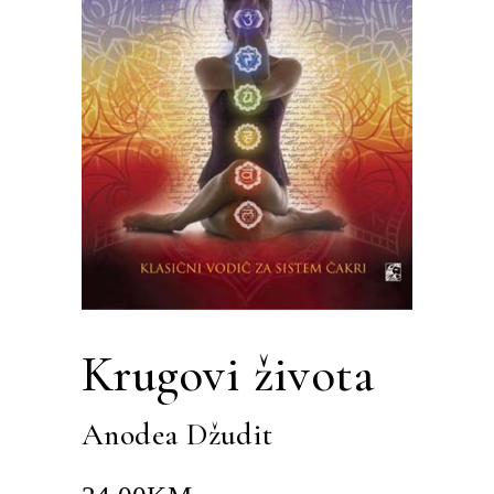
Krugovi života
Anodea Džudit