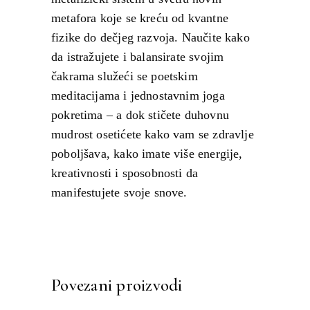
metafora koje se kreću od kvantne
fizike do dečjeg razvoja. Naučite kako
da istražujete i balansirate svojim
čakrama služeći se poetskim
meditacijama i jednostavnim joga
pokretima – a dok stičete duhovnu
mudrost osetićete kako vam se zdravlje
poboljšava, kako imate više energije,
kreativnosti i sposobnosti da
manifestujete svoje snove.
Povezani proizvodi