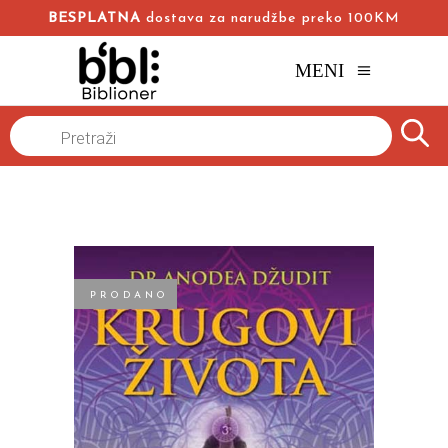
BESPLATNA
dostava za narudžbe preko 100KM
MENI
Naslovna
/
Online knjižara
/
Popularna psihologija
/
Products
search
Krugovi života
Anodea Džudit
PRODANO