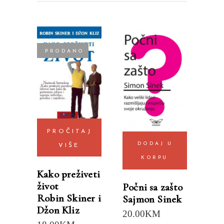
PRODANO
PROČITAJ
DODAJ U
VIŠE
KORPU
Kako preživeti
život
Počni sa zašto
Robin Skiner i
Sajmon Sinek
Džon Kliz
20.00
KM