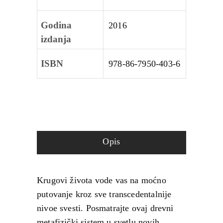
Godina
2016
izdanja
ISBN
978‑86‑7950‑403‑6
Opis
Krugovi života vode vas na moćno
putovanje kroz sve transcedentalnije
nivoe svesti. Posmatrajte ovaj drevni
metafizički sistem u svetlu novih