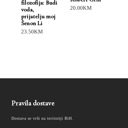
filozofija: Budi
20.00
KM
voda,
prijatelju moj
Šenon Li
23.50
KM
Pravila dostave
Dostava se vrši na teritoriji BiH.