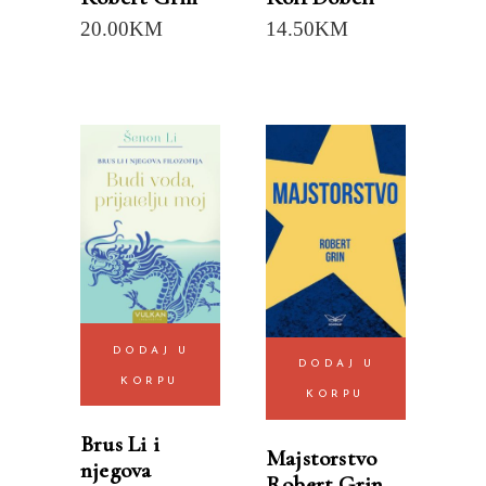
20.00
KM
14.50
KM
DODAJ U
DODAJ U
KORPU
KORPU
Brus Li i
Majstorstvo
njegova
Robert Grin