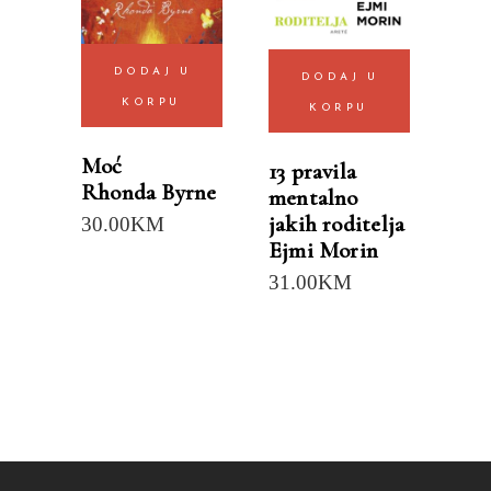
DODAJ U
DODAJ U
KORPU
KORPU
Moć
13 pravila
Rhonda Byrne
mentalno
jakih roditelja
30.00
KM
Ejmi Morin
31.00
KM