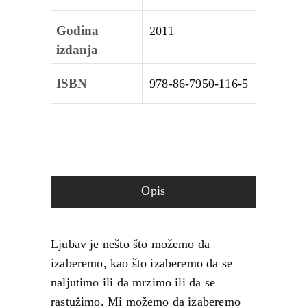
Godina
2011
izdanja
ISBN
978‑86‑7950‑116‑5
Opis
Ljubav je nešto što možemo da
izaberemo, kao što izaberemo da se
naljutimo ili da mrzimo ili da se
rastužimo. Mi možemo da izaberemo