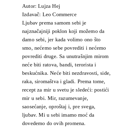
Autor: Lujza Hej
Izdavač: Leo Commerce
Ljubav prema samom sebi je
najznačajniji poklon koji možemo da
damo sebi, jer kada volimo ono što
smo, nećemo sebe povrediti i nećemo
povrediti druge. Sa unutrašnjim mirom
neće biti ratova, bandi, terorista i
beskućnika. Neće biti nezdravosti, side,
raka, siromaštva i gladi. Prema tome,
recept za mir u svetu je sledeći: postići
mir u sebi. Mir, razumevanje,
saosećanje, oproštaj i, pre svega,
ljubav. Mi u sebi imamo moć da
dovedemo do ovih promena.