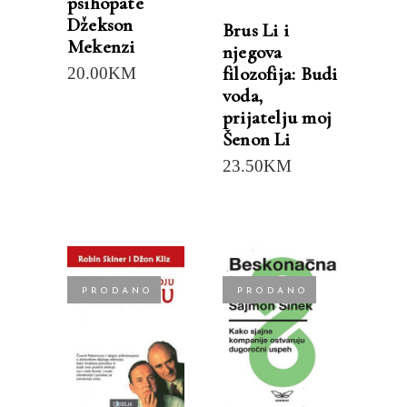
psihopate
Džekson
Brus Li i
Mekenzi
njegova
filozofija: Budi
20.00
KM
voda,
prijatelju moj
Šenon Li
23.50
KM
PRODANO
PRODANO