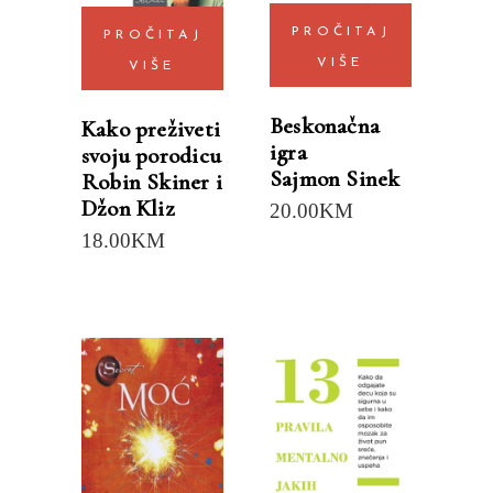
PROČITAJ
PROČITAJ
VIŠE
VIŠE
Beskonačna
Kako preživeti
igra
svoju porodicu
Sajmon Sinek
Robin Skiner i
Džon Kliz
20.00
KM
18.00
KM