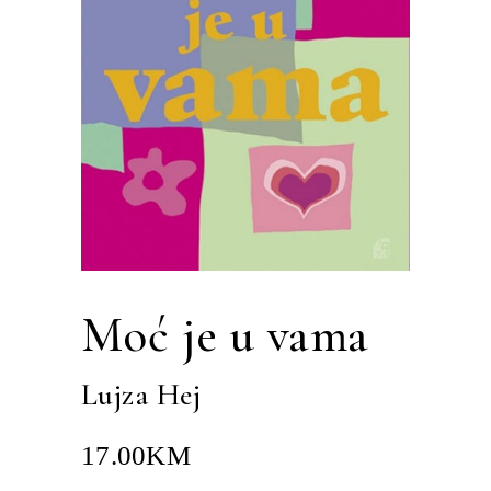
Moć je u vama
Lujza Hej
17.00
KM