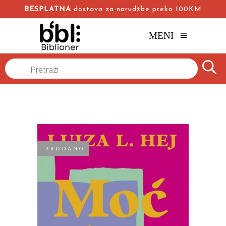
BESPLATNA
dostava za narudžbe preko 100KM
MENI
Naslovna
/
Online knjižara
/
Popularna psihologija
/
Products
search
Moć je u vama
Lujza Hej
PRODANO