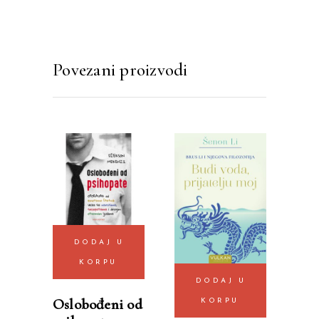
Povezani proizvodi
DODAJ U
KORPU
DODAJ U
Oslobođeni od
KORPU