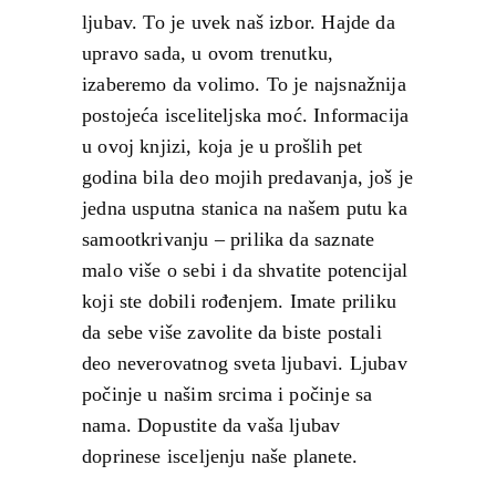
ljubav. To je uvek naš izbor. Hajde da
upravo sada, u ovom trenutku,
izaberemo da volimo. To je najsnažnija
postojeća isceliteljska moć. Informacija
u ovoj knjizi, koja je u prošlih pet
godina bila deo mojih predavanja, još je
jedna usputna stanica na našem putu ka
samootkrivanju – prilika da saznate
malo više o sebi i da shvatite potencijal
koji ste dobili rođenjem. Imate priliku
da sebe više zavolite da biste postali
deo neverovatnog sveta ljubavi. Ljubav
počinje u našim srcima i počinje sa
nama. Dopustite da vaša ljubav
doprinese isceljenju naše planete.