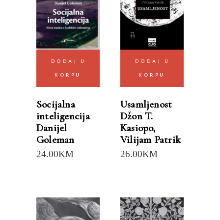
DODAJ U
DODAJ U
KORPU
KORPU
Socijalna
Usamljenost
inteligencija
Džon T.
Danijel
Kasiopo
,
Goleman
Vilijam Patrik
24.00
KM
26.00
KM