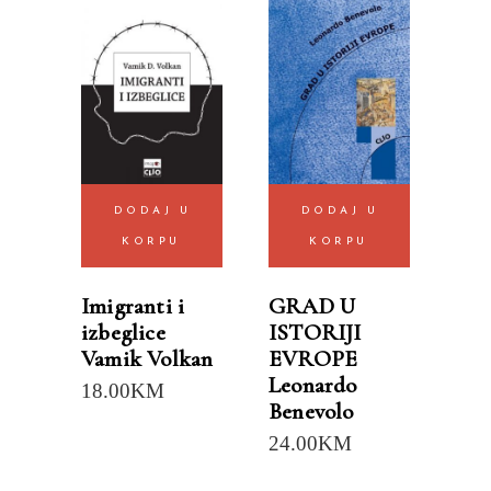
DODAJ U
DODAJ U
KORPU
KORPU
Imigranti i
GRAD U
izbeglice
ISTORIJI
Vamik Volkan
EVROPE
Leonardo
18.00
KM
Benevolo
24.00
KM