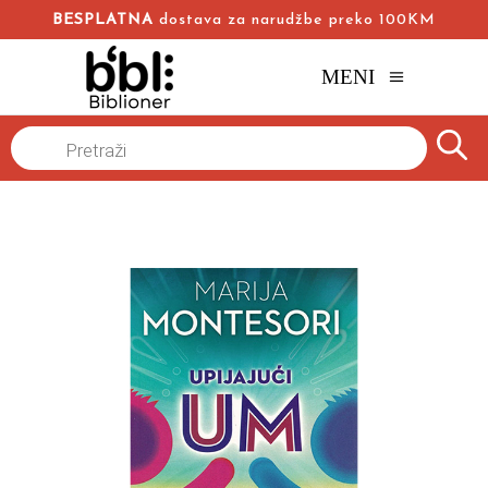
BESPLATNA
dostava za narudžbe preko 100KM
MENI
Naslovna
/
Online knjižara
/
Pedagogija
Psihologija
/
Products
search
Upijajući um
Marija Montesori