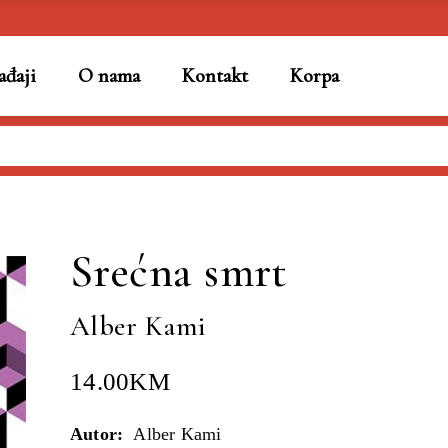
đaji
O nama
Kontakt
Korpa
Srećna smrt
Alber Kami
14.00
KM
Autor:
Alber Kami