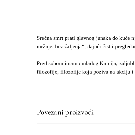
Srećna smrt prati glavnog junaka do kuće nj
mržnje, bez žaljenja“, dajući čist i pregle
Pred sobom imamo mladog Kamija, zaljublje
filozofije, filozofije koja poziva na akciju
Povezani proizvodi