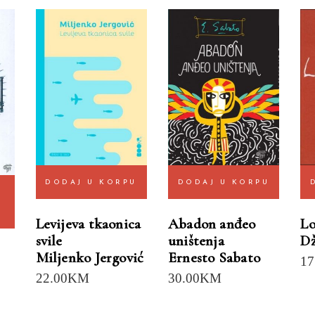
DODAJ U KORPU
DODAJ U KORPU
Levijeva tkaonica
Abadon anđeo
Lo
svile
uništenja
Dž
Miljenko Jergović
Ernesto Sabato
17
22.00
KM
30.00
KM