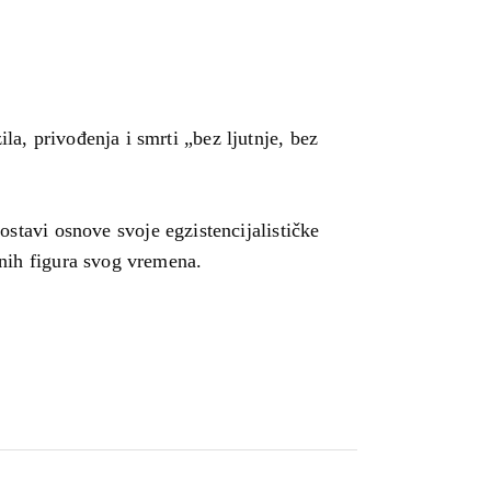
la, privođenja i smrti „bez ljutnje, bez
tavi osnove svoje egzistencijalističke
alnih figura svog vremena.