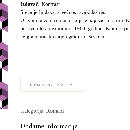
Izdavač:
Kontrast
Sreća je ljudska, a večnost svakidašnja.
U svom prvom romanu, koji je napisao u ranim dv
otkriven tek posthumno, 1960. godine, Kami je pos
će godinama kasnije ugraditi u Stranca.
NEMA NA ZALIHI
Kategorija:
Romani
Dodatne informacije