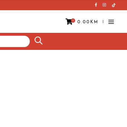
0
0.00
KM
Prazna korpa.