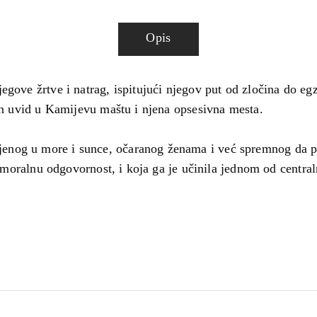
Opis
egove žrtve i natrag, ispitujući njegov put od zločina do egzi
dan uvid u Kamijevu maštu i njena opsesivna mesta.
nog u more i sunce, očaranog ženama i već spremnog da pos
 i moralnu odgovornost, i koja ga je učinila jednom od centr