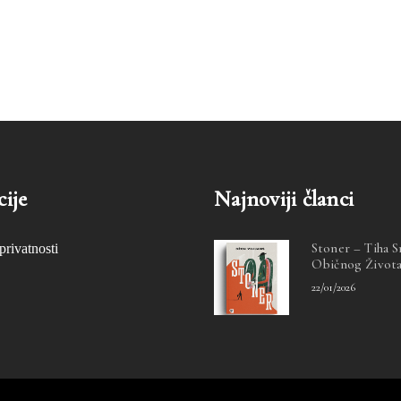
ije
Najnoviji članci
Stoner – Tiha 
privatnosti
Običnog Život
22/01/2026