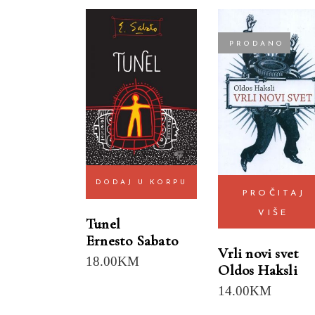
PRODANO
DODAJ U KORPU
PROČITAJ
VIŠE
Tunel
Ernesto Sabato
Vrli novi svet
18.00
KM
Oldos Haksli
14.00
KM