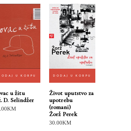
DODAJ U KORPU
DODAJ U KORPU
vac u žitu
Život uputstvo za
. D. Selindžer
upotrebu
(romani)
.00
KM
Žorž Perek
30.00
KM