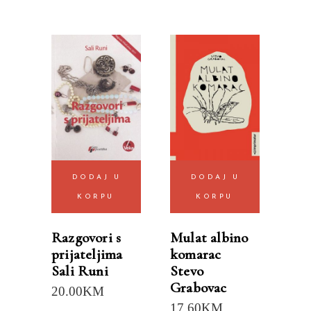
DODAJ U
DODAJ U
KORPU
KORPU
Razgovori s
Mulat albino
prijateljima
komarac
Sali Runi
Stevo
Grabovac
20.00
KM
17.60
KM