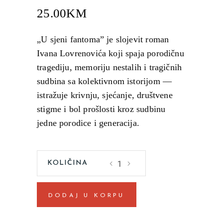
25.00
KM
„U sjeni fantoma” je slojevit roman
Ivana Lovrenovića koji spaja porodičnu
tragediju, memoriju nestalih i tragičnih
sudbina sa kolektivnom istorijom —
istražuje krivnju, sjećanje, društvene
stigme i bol prošlosti kroz sudbinu
jedne porodice i generacija.
U
sjeni
fantoma
DODAJ U KORPU
Ivan
Lovrenović