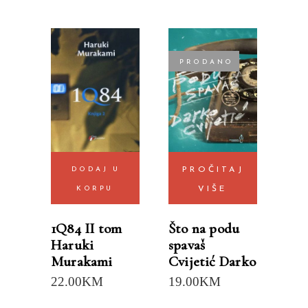
PRODANO
DODAJ U
PROČITAJ
KORPU
VIŠE
1Q84 II tom
Što na podu
Haruki
spavaš
Murakami
Cvijetić Darko
22.00
KM
19.00
KM