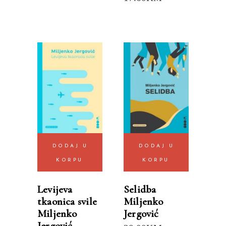
DODAJ U
DODAJ U
KORPU
KORPU
Levijeva
Selidba
tkaonica svile
Miljenko
Miljenko
Jergović
Jergović