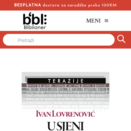
BESPLATNA
dostava za narudžbe preko 100KM
MENI
Naslovna
/
Online knjižara
/
Romani
/
Products
search
U sjeni fantoma
Ivan Lovrenović