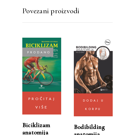
Povezani proizvodi
PRODANO
PROČITAJ
DODAJ U
VIŠE
KORPU
Biciklizam
Bodibilding
anatomija
anatomija