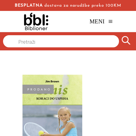
BESPLATNA
dostava za narudžbe preko 100KM
MENI
Naslovna
/
Online knjižara
/
Sport
/
Products
search
Tenis: koraci do uspeha
Jim Brown
PRODANO