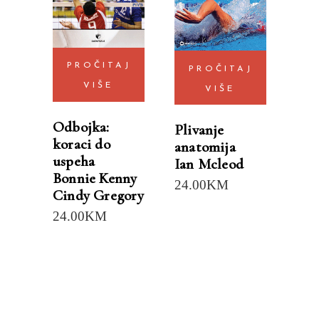
PROČITAJ
PROČITAJ
VIŠE
VIŠE
Odbojka:
Plivanje
koraci do
anatomija
uspeha
Ian Mcleod
Bonnie Kenny
24.00
KM
Cindy Gregory
24.00
KM