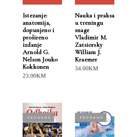
Istezanje:
Nauka i praksa
anatomija,
u treningu
dopunjeno i
snage
prošireno
Vladimir M.
izdanje
Zatsiorsky
Arnold G.
William J.
Nelson Jouko
Kraemer
Kokkonen
34.00
KM
23.00
KM
PRODANO
PRODANO