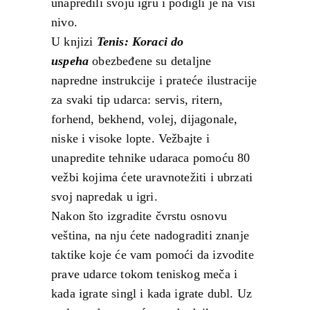
unapredili svoju igru i podigli je na viši
nivo.
U knjizi
Tenis: Koraci do
uspeha
obezbeđene su detaljne
napredne instrukcije i prateće ilustracije
za svaki tip udarca: servis, ritern,
forhend, bekhend, volej, dijagonale,
niske i visoke lopte. Vežbajte i
unapredite tehnike udaraca pomoću 80
vežbi kojima ćete uravnotežiti i ubrzati
svoj napredak u igri.
Nakon što izgradite čvrstu osnovu
veština, na nju ćete nadograditi znanje
taktike koje će vam pomoći da izvodite
prave udarce tokom teniskog meča i
kada igrate singl i kada igrate dubl. Uz