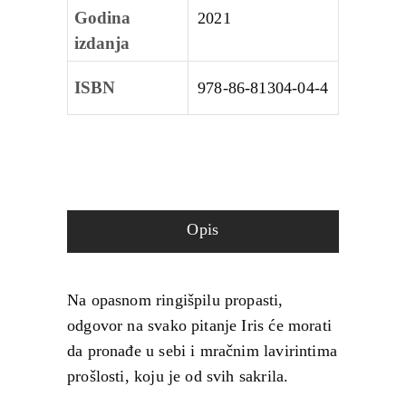
Godina
2021
izdanja
ISBN
978‑86‑81304‑04‑4
Opis
Na opasnom ringišpilu propasti,
odgovor na svako pitanje Iris će morati
da pronađe u sebi i mračnim lavirintima
prošlosti, koju je od svih sakrila.