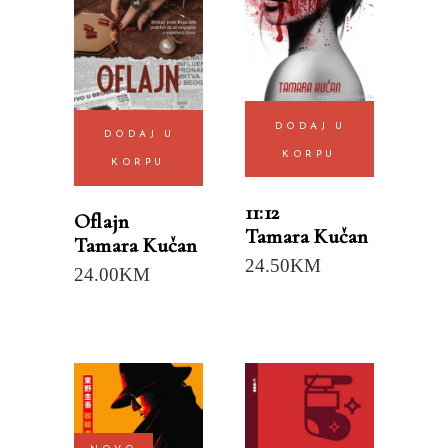
DODAJ U
DODAJ U
KORPU
KORPU
11:12
Oflajn
Tamara Kučan
Tamara Kučan
24.50
KM
24.00
KM