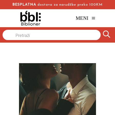
BESPLATNA
dostava za narudžbe preko 100KM
MENI
Products
Onlajn
Naslovna
/
Online knjižara
/
Trileri
/
Tamara Kučan
search