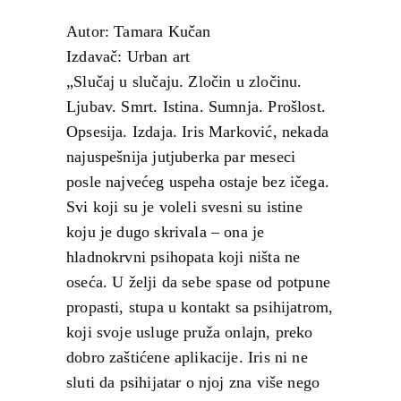
Autor: Tamara Kučan
Izdavač: Urban art
„Slučaj u slučaju. Zločin u zločinu.
Ljubav. Smrt. Istina. Sumnja. Prošlost.
Opsesija. Izdaja. Iris Marković, nekada
najuspešnija jutjuberka par meseci
posle najvećeg uspeha ostaje bez ičega.
Svi koji su je voleli svesni su istine
koju je dugo skrivala – ona je
hladnokrvni psihopata koji ništa ne
oseća. U želji da sebe spase od potpune
propasti, stupa u kontakt sa psihijatrom,
koji svoje usluge pruža onlajn, preko
dobro zaštićene aplikacije. Iris ni ne
sluti da psihijatar o njoj zna više nego