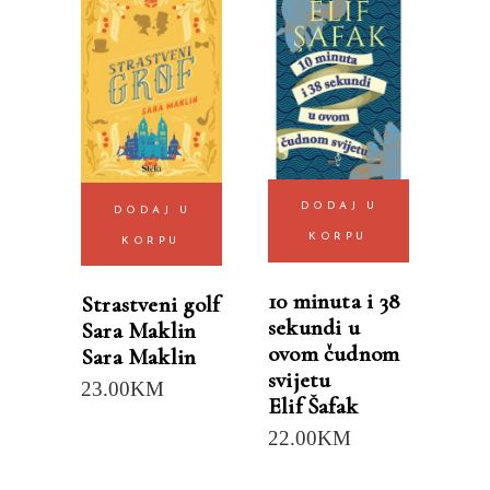
DODAJ U
DODAJ U
KORPU
KORPU
10 minuta i 38
Strastveni golf
sekundi u
Sara Maklin
ovom čudnom
Sara Maklin
svijetu
23.00
KM
Elif Šafak
22.00
KM