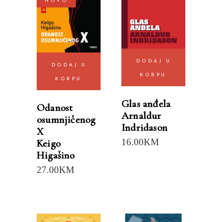
NOVO
DODAJ U
DODAJ U
KORPU
KORPU
Glas anđela
Odanost
Arnaldur
osumnjičenog
Indridason
X
16.00
KM
Keigo
Higašino
27.00
KM