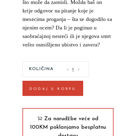
što može da zamisli. Možda baš on
krije odgovor na pitanje koje je
mesecima proganja – šta se dogodilo sa
njenim ocem? Da li je poginuo u
saobraćajnoj nesreći ili je njegova smrt
vešto osmišljeno ubistvo i zavera?
Onlajn
Tamara
Kučan
DODAJ U KORPU
quantity
Za narudžbe veće od
100KM poklanjamo besplatnu
dostavu