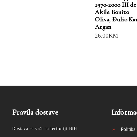
1970-2000 III de
Akile Bonito
Oliva
,
Đulio Ka
Argan
26.00
KM
Pravila dostave
Informac
Dostava se vrši na teritoriji BiH.
Politika 