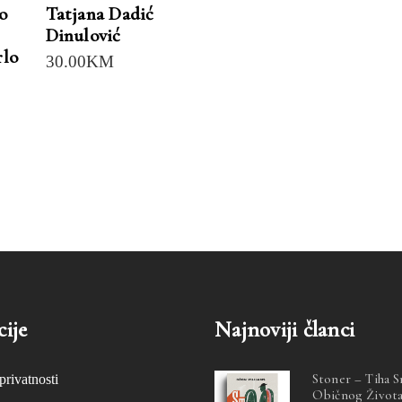
o
Tatjana Dadić
Dinulović
rlo
30.00
KM
ije
Najnoviji članci
Stoner – Tiha 
privatnosti
Običnog Život