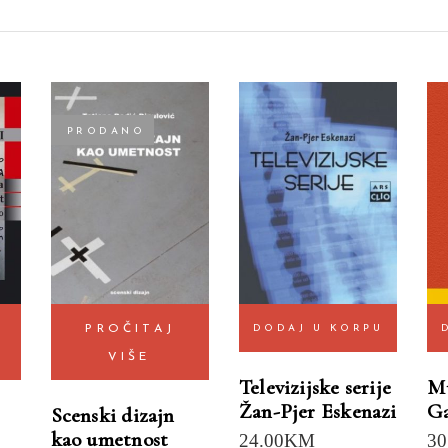
PRODANO
PROČITAJ
DODAJ U KORPU
VIŠE
Televizijske serije
Mu
Žan-Pjer Eskenazi
Ga
Scenski dizajn
kao umetnost
24.00
KM
30