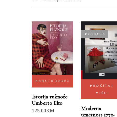
PRODANO
DODAJ U KORPU
PROČITAJ
VIŠE
Istorija ružnoće
Umberto Eko
Moderna
125.00
KM
umetnost 1770-