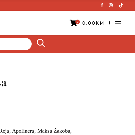
0
0.00
KM
Prazna korpa.
sa
 Reja, Apolinera, Maksa Žakoba,