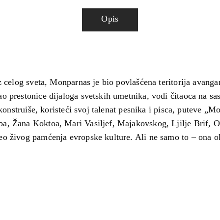
Opis
z celog sveta, Monparnas je bio povlašćena teritorija avanga
o prestonice dijaloga svetskih umetnika, vodi čitaoca na s
ekonstruiše, koristeći svoj talenat pesnika i pisca, puteve „
a, Žana Koktoa, Mari Vasiljef, Majakovskog, Ljilje Brif, 
eo živog pamćenja evropske kulture. Ali ne samo to – ona o