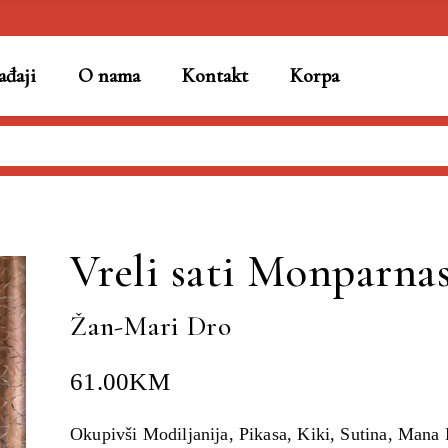
đaji
O nama
Kontakt
Korpa
an-Mari Dro
Vreli sati Monparna
Žan-Mari Dro
61.00
KM
Okupivši Modiljanija, Pikasa, Kiki, Sutina, Mana