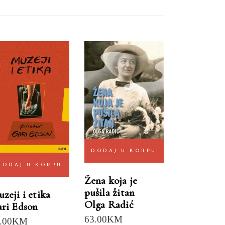
DODAJ U KORPU
DODAJ U KORPU
Žena koja je
pušila žitan
zeji i etika
Olga Radić
ri Edson
63.00
KM
.00
KM