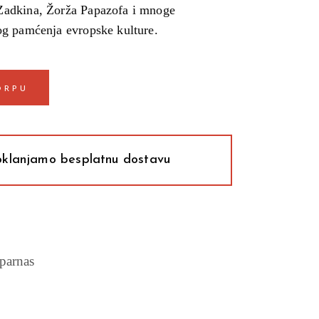
Zadkina, Žorža Papazofa i mnoge
og pamćenja evropske kulture.
ORPU
klanjamo besplatnu dostavu
parnas