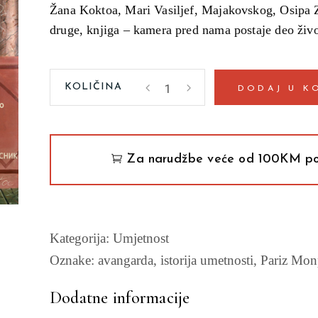
Žana Koktoa, Mari Vasiljef, Majakovskog, Osipa 
druge, knjiga – kamera pred nama postaje deo živ
Vreli
DODAJ U K
sati
Monparnasa
Žan-
Mari
Za narudžbe veće od 100KM po
Dro
quantity
Kategorija:
Umjetnost
Oznake:
avangarda
,
istorija umetnosti
,
Pariz Mon
Dodatne informacije