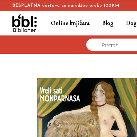
BESPLATNA
dostava za narudžbe preko 100KM
Online knjižara
Blog
Doga
Products
Vreli sati Monparnasa
Naslovna
/
Online knjižara
/
Umjetnost
/
Ž
search