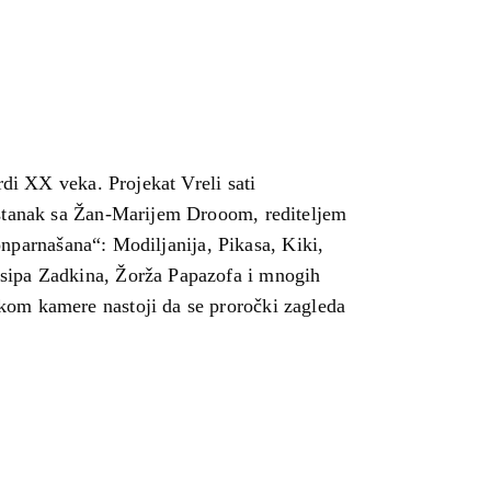
rdi XX veka. Projekat Vreli sati
astanak sa Žan-Marijem Drooom, rediteljem
Monparnašana“: Modiljanija, Pikasa, Kiki,
Osipa Zadkina, Žorža Papazofa i mnogih
kom kamere nastoji da se proročki zagleda