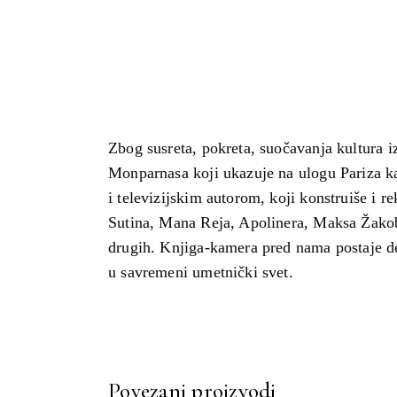
Zbog susreta, pokreta, suočavanja kultura i
Monparnasa koji ukazuje na ulogu Pariza ka
i televizijskim autorom, koji konstruiše i r
Sutina, Mana Reja, Apolinera, Maksa Žakob
drugih. Knjiga-kamera pred nama postaje d
u savremeni umetnički svet.
Povezani proizvodi