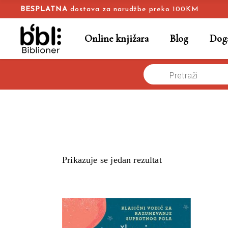
BESPLATNA
dostava za narudžbe preko 100KM
Online knjižara
Blog
Doga
Products
Naslovna
/
search
Prikazuje se jedan rezultat