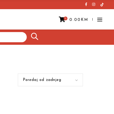
0
0.00
KM
Prazna korpa.
Poredaj od zadnjeg