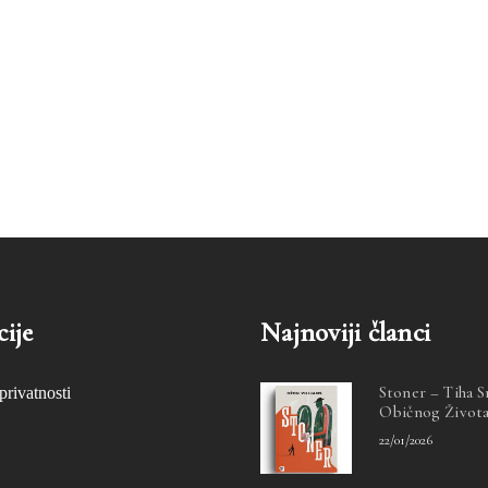
ije
Najnoviji članci
Stoner – Tiha 
privatnosti
Običnog Život
22/01/2026