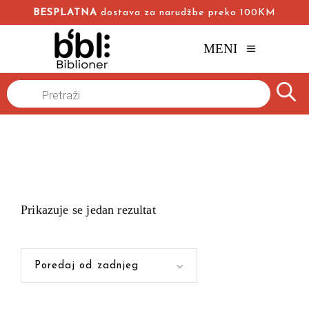
BESPLATNA
dostava za narudžbe preko 100KM
MENI
Products
Naslovna
/
search
Prikazuje se jedan rezultat
Poredaj od zadnjeg