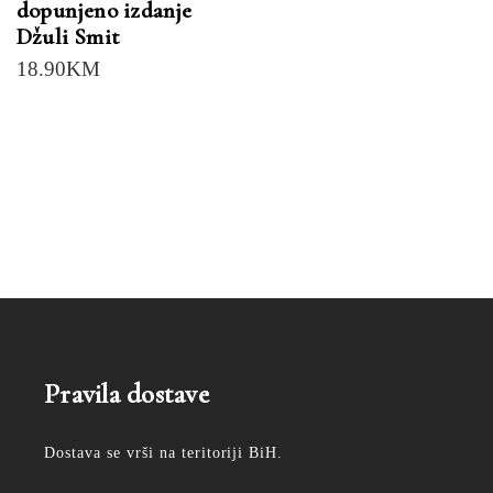
dopunjeno izdanje
Džuli Smit
18.90
KM
Pravila dostave
Dostava se vrši na teritoriji BiH.