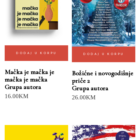
DODAJ U KORPU
DODAJ U KORPU
Mačka je mačka je
Božićne i novogodišnje
mačka je mačka
priče 2
Grupa autora
Grupa autora
16.00
KM
26.00
KM