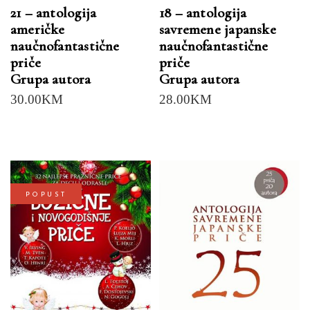
21 – antologija
18 – antologija
američke
savremene japanske
naučnofantastične
naučnofantastične
priče
priče
Grupa autora
Grupa autora
30.00
KM
28.00
KM
POPUST