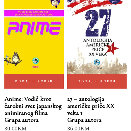
DODAJ U KORPU
DODAJ U KORPU
Anime: Vodič kroz
27 – antologija
čarobni svet japanskog
američke priče XX
animiranog filma
veka 1
Grupa autora
Grupa autora
30.00
KM
36.00
KM