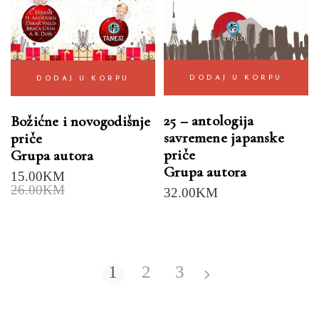
DODAJ U KORPU
DODAJ U KORPU
25 – antologija
Božićne i novogodišnje
savremene japanske
priče
priče
Grupa autora
Grupa autora
15.00
KM
26.00
KM
32.00
KM
1
2
3