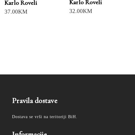
Karlo Roveli
Karlo Roveli
32.00
KM
37.00
KM
Pravila dostave
Dostava se vrši na teritoriji BiH.
Informacije