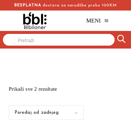
BESPLATNA
dostava za narudžbe preko 100KM
MENI
Products
Naslovna
/
search
Prikaži sve 2 rezultate
Poredaj od zadnjeg