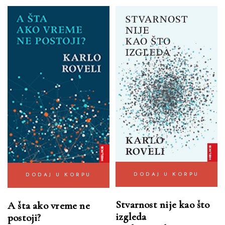
DODAJ U KORPU
DODAJ U KORPU
Stvarnost nije kao što
A šta ako vreme ne
izgleda
postoji?