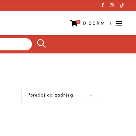
0
0.00
KM
Prazna korpa.
Poredaj od zadnjeg