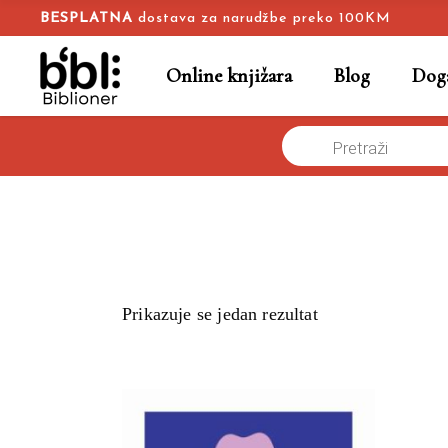
BESPLATNA
dostava za narudžbe preko 100KM
Online knjižara
Blog
Doga
Products
Naslovna
/
search
Prikazuje se jedan rezultat