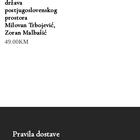
država
postjugoslovenskog
prostora
Milovan Trbojević
,
Zoran Malbašić
49.00
KM
Pravila dostave