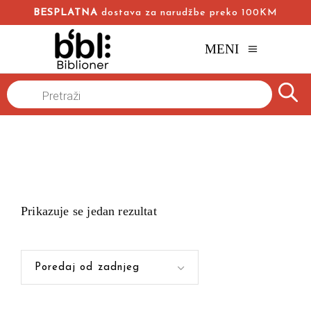
BESPLATNA
dostava za narudžbe preko 100KM
MENI
Products
Naslovna
/
search
Prikazuje se jedan rezultat
Poredaj od zadnjeg