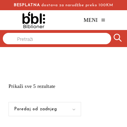
BESPLATNA
dostava za narudžbe preko 100KM
MENI
Products
Naslovna
/
search
Prikaži sve 5 rezultate
Poredaj od zadnjeg