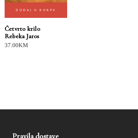
DODAJ U KORPU
Četvrto krilo
Rebeka Jaros
37.00
KM
Pravila dostave