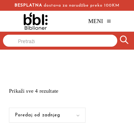
BESPLATNA
dostava za narudžbe preko 100KM
MENI
Products
Naslovna
/
search
Prikaži sve 4 rezultate
Poredaj od zadnjeg