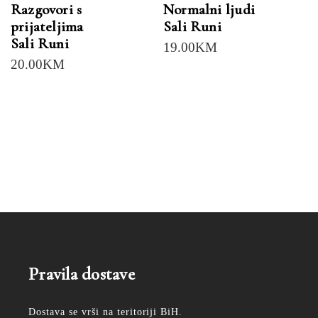
Razgovori s
Normalni ljudi
prijateljima
Sali Runi
Sali Runi
19.00
KM
20.00
KM
Pravila dostave
Dostava se vrši na teritoriji BiH.