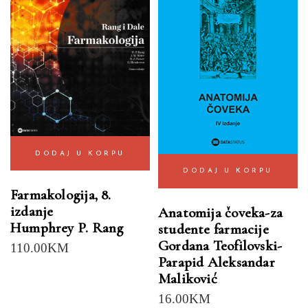
DODAJ U KORPU
DODAJ U KORPU
Farmakologija, 8.
izdanje
Anatomija čoveka-za
Humphrey P. Rang
studente farmacije
Gordana Teofilovski-
110.00
KM
Parapid Aleksandar
Maliković
16.00
KM