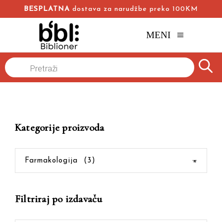
BESPLATNA
dostava za narudžbe preko 100KM
MENI
Products
Naslovna
/
Online knjižara
/
Farmakologija
search
Kategorije proizvoda
Farmakologija (3)
×
Filtriraj po izdavaču