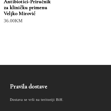
Antibiotici-Priručnik
za kliničku primenu
Veljko Mirović
36.00
KM
Pravila dostave
Dostava se vrši na teritoriji BiH.