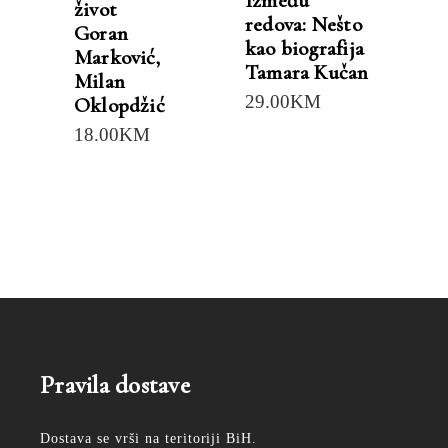
Između
život
redova: Nešto
Goran
kao biografija
Marković
,
Tamara Kučan
Milan
29.00
KM
Oklopdžić
18.00
KM
Pravila dostave
Dostava se vrši na teritoriji BiH.