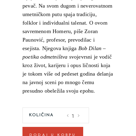
pevač. Na svom dugom i neverovatnom
umetničkom putu spaja tradiciju,
folklor i individualni talenat. O ovom
savremenom Homeru, piše Zoran
Paunović, profesor, prevodilac i
esejista. Njegova knjiga
Bob Dilan –
poetika odmetništva
svojevrsni je vodič
kroz život, karijeru i opus ličnosti koja
je tokom više od pedeset godina delanja
na javnoj sceni po mnogo čemu
presudno obeležila svoju epohu.
Bob
Dilan
-
DODAJ U KORPU