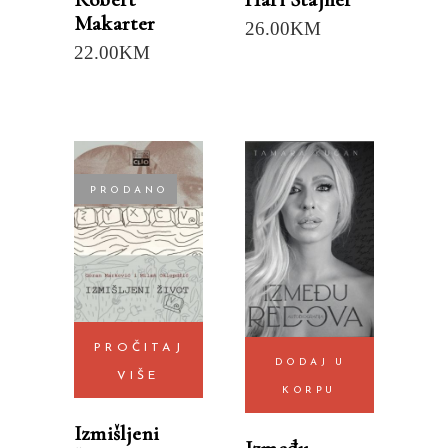
Makarter
26.00
KM
22.00
KM
PRODANO
PROČITAJ
DODAJ U
VIŠE
KORPU
Izmišljeni