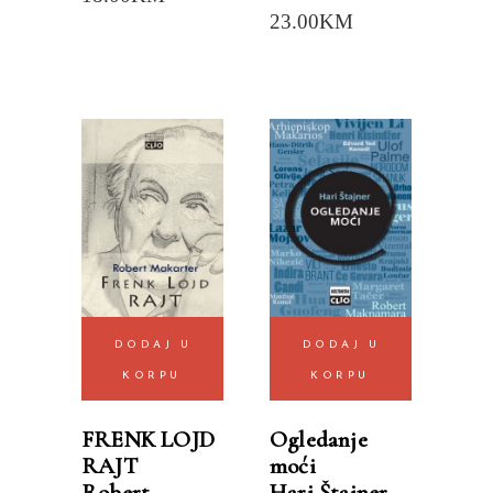
23.00
KM
DODAJ U
DODAJ U
KORPU
KORPU
FRENK LOJD
Ogledanje
RAJT
moći
Robert
Hari Štajner