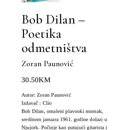
Bob Dilan –
Poetika
odmetništva
Zoran Paunović
30.50
KM
Autor: Zoran Paunović
Izdavač : Clio
Bob Dilan, omaleni plavooki momak,
sredinom januara 1961. godine dolazi u
Njujork. Počinje kao putujući gitarista i