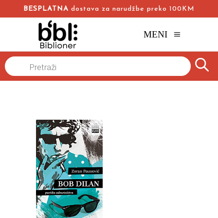
BESPLATNA
dostava za narudžbe preko 100KM
MENI
Naslovna
/
Online knjižara
/
Autobiografije
Biografije
/
Products
search
Bob Dilan – Poetika odmetništva
Zoran Paunović