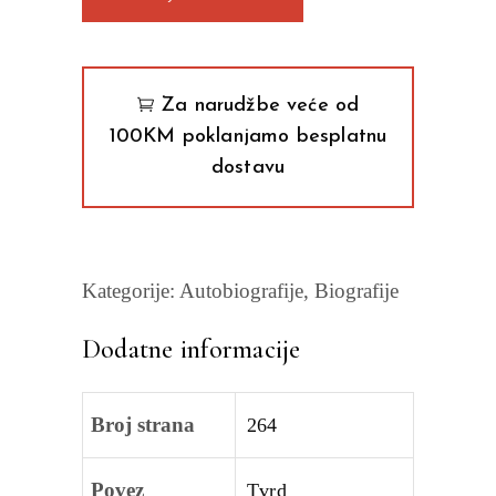
Poetika
odmetništva
Zoran
Paunović
Za narudžbe veće od
quantity
100KM poklanjamo besplatnu
dostavu
Kategorije:
Autobiografije
,
Biografije
Dodatne informacije
Broj strana
264
Povez
Tvrd