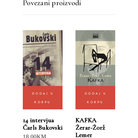
Povezani proizvodi
DODAJ U
DODAJ U
KORPU
KORPU
14 intervjua
KAFKA
Čarls Bukovski
Žerar-Žorž
Lemer
18.00
KM