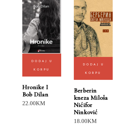
DODAJ U
DODAJ U
KORPU
KORPU
Hronike I
Berberin
Bob Dilan
kneza Miloša
22.00
KM
Nićifor
Ninković
18.00
KM