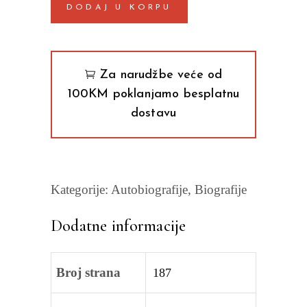
DODAJ U KORPU
–
Život
iz
jednog
Za narudžbe veće od
čitanja
100KM poklanjamo besplatnu
Piter
dostavu
Akrojd
quantity
Kategorije:
Autobiografije
,
Biografije
Dodatne informacije
Broj strana
187