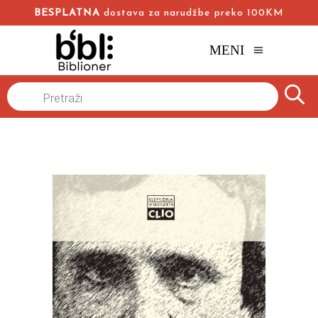
BESPLATNA
dostava za narudžbe preko 100KM
MENI
Naslovna
/
Online knjižara
/
Autobiografije
Biografije
/
Products
search
E. A. Po – Život iz jednog čitanja
Piter Akrojd