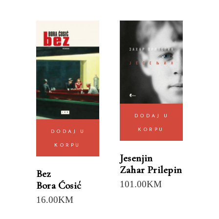
DODAJ U
KORPU
DODAJ U
KORPU
Jesenjin
Zahar Prilepin
Bez
101.00
KM
Bora Ćosić
16.00
KM