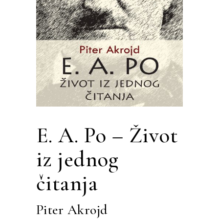
E. A. Po – Život
iz jednog
čitanja
Piter Akrojd