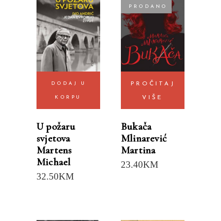
PRODANO
DODAJ U
PROČITAJ
KORPU
VIŠE
U požaru
Bukača
svjetova
Mlinarević
Martens
Martina
Michael
23.40
KM
32.50
KM