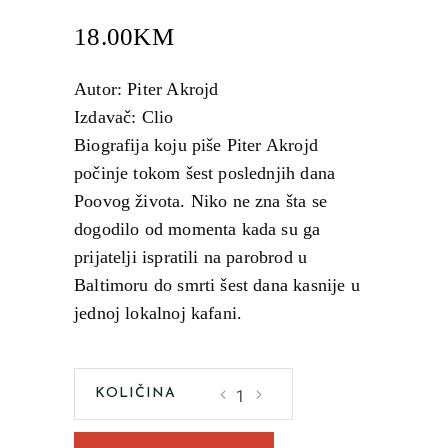
18.00
KM
Autor: Piter Akrojd
Izdavač: Clio
Biografija koju piše Piter Akrojd
počinje tokom šest poslednjih dana
Poovog života. Niko ne zna šta se
dogodilo od momenta kada su ga
prijatelji ispratili na parobrod u
Baltimoru do smrti šest dana kasnije u
jednoj lokalnoj kafani.
E.
A.
Po