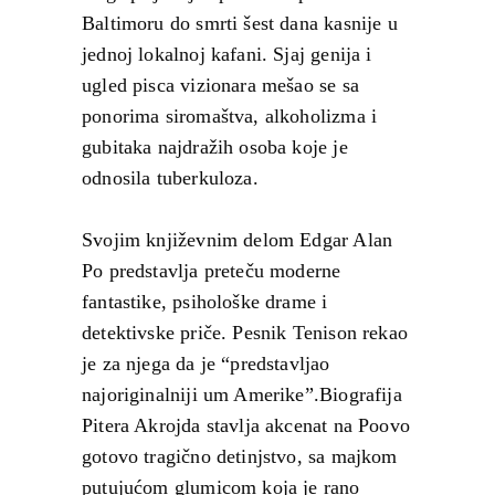
Baltimoru do smrti šest dana kasnije u
jednoj lokalnoj kafani. Sjaj genija i
ugled pisca vizionara mešao se sa
ponorima siromaštva, alkoholizma i
gubitaka najdražih osoba koje je
odnosila tuberkuloza.
Svojim književnim delom Edgar Alan
Po predstavlja preteču moderne
fantastike, psihološke drame i
detektivske priče. Pesnik Tenison rekao
je za njega da je “predstavljao
najoriginalniji um Amerike”.Biografija
Pitera Akrojda stavlja akcenat na Poovo
gotovo tragično detinjstvo, sa majkom
putujućom glumicom koja je rano