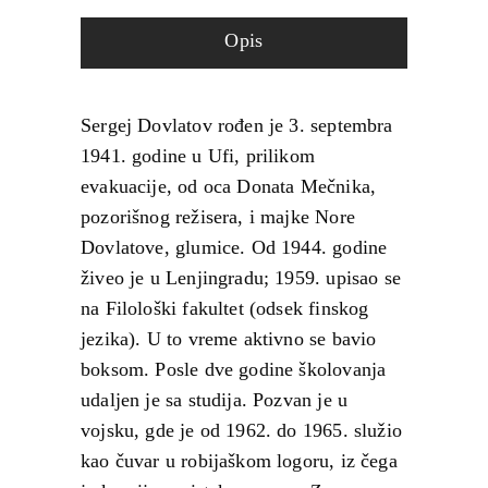
Opis
Sergej Dovlatov rođen je 3. septembra
1941. godine u Ufi, prilikom
evakuacije, od oca Donata Mečnika,
pozorišnog režisera, i majke Nore
Dovlatove, glumice. Od 1944. godine
živeo je u Lenjingradu; 1959. upisao se
na Filološki fakultet (odsek finskog
jezika). U to vreme aktivno se bavio
boksom. Posle dve godine školovanja
udaljen je sa studija. Pozvan je u
vojsku, gde je od 1962. do 1965. služio
kao čuvar u robijaškom logoru, iz čega