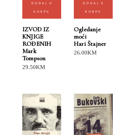
DODAJ U
DODAJ U
KORPU
KORPU
IZVOD IZ
Ogledanje
KNJIGE
moći
ROĐENIH
Hari Štajner
Mark
26.00
KM
Tompson
29.50
KM