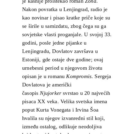
je kasnije proistekao roman
Zona
.
Nakon povratka u Lenjingrad, radio je
kao novinar i pisao kratke priče koje su
se širile u samizdatu, zbog čega su ga
sovjetske vlasti proganjale. U svojoj 33.
godini, posle jedne pijanke u
Lenjingradu, Dovlatov završava u
Estoniji, gde ostaje dve godine; ovaj
urnebesni period u njegovom životu
opisan je u romanu
Kompromis
. Sergeja
Dovlatova je američki
časopis
Njujorker
svrstao u 20 najvećih
pisaca XX veka. Velika svetska imena
poput Kurta Vonegata i Irvina Šoa
hvalila su njegov izvanredni stil koji,
između ostalog, odlikuje neodoljiva