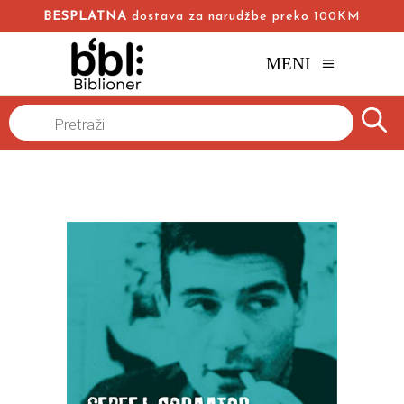
BESPLATNA
dostava za narudžbe preko 100KM
MENI
Naslovna
/
Online knjižara
/
Autobiografije
Biografije
Romani
Products
search
Solo na IBM-u: Njujork 1979-1990
/
Sergej Dovlatov