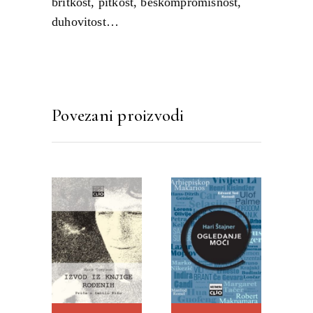
britkost, pitkost, beskompromisnost,
duhovitost…
Povezani proizvodi