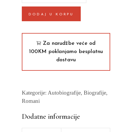
na
IBM-
DODAJ U KORPU
u:
Njujork
1979-
1990
Za narudžbe veće od
Sergej
100KM poklanjamo besplatnu
Dovlatov
dostavu
quantity
Kategorije:
Autobiografije
,
Biografije
,
Romani
Dodatne informacije