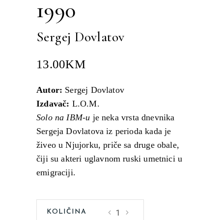
1990
Sergej Dovlatov
13.00
KM
Autor:
Sergej Dovlatov
Izdavač:
L.O.M.
Solo na IBM-u
je neka vrsta dnevnika
Sergeja Dovlatova iz perioda kada je
živeo u Njujorku, priče sa druge obale,
čiji su akteri uglavnom ruski umetnici u
emigraciji.
Solo