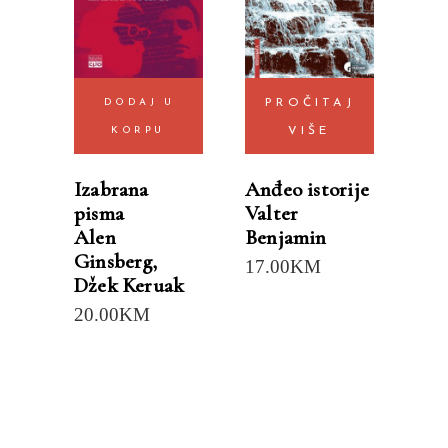
DODAJ U
PROČITAJ
KORPU
VIŠE
Izabrana
Anđeo istorije
pisma
Valter
Alen
Benjamin
Ginsberg
,
17.00
KM
Džek Keruak
20.00
KM