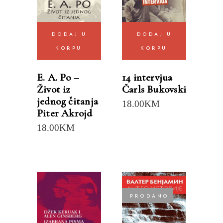
DODAJ U
DODAJ U
KORPU
KORPU
E. A. Po –
14 intervjua
Život iz
Čarls Bukovski
jednog čitanja
18.00
KM
Piter Akrojd
18.00
KM
PRODANO