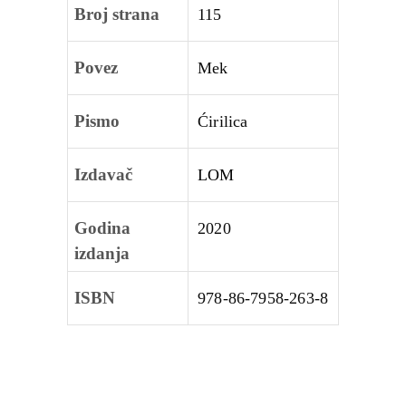
Broj strana
115
Povez
Mek
Pismo
Ćirilica
Izdavač
LOM
Godina
2020
izdanja
ISBN
978‑86‑7958‑263‑8