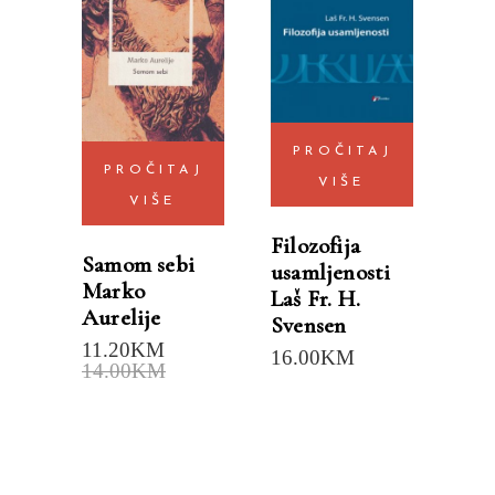
PROČITAJ
PROČITAJ
VIŠE
VIŠE
Filozofija
Samom sebi
usamljenosti
Marko
Laš Fr. H.
Aurelije
Svensen
11.20
KM
16.00
KM
14.00
KM