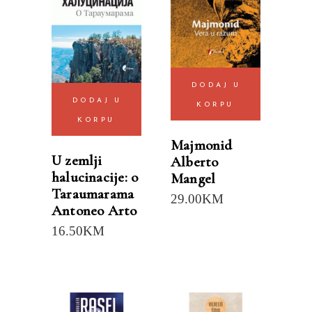
DODAJ U
DODAJ U
KORPU
KORPU
Majmonid
U zemlji
Alberto
halucinacije: o
Mangel
Taraumarama
29.00
KM
Antoneo Arto
16.50
KM