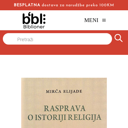
BESPLATNA
dostava za narudžbe preko 100KM
MENI
Naslovna
/
Online knjižara
/
Filozofija
Istorija
Products
search
Religija i mitologija
Sociologija
/
Rasprava o istoriji religija
Mirča Elijade