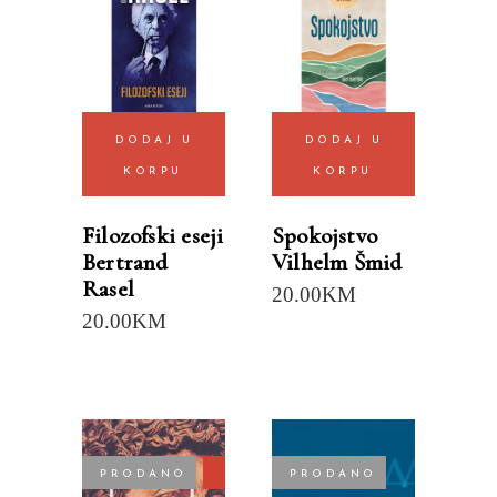
DODAJ U
DODAJ U
KORPU
KORPU
Filozofski eseji
Spokojstvo
Bertrand
Vilhelm Šmid
Rasel
20.00
KM
20.00
KM
PRODANO
POPUST
PRODANO