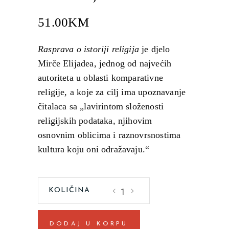
51.00
KM
Rasprava o istoriji religija
je djelo
Mirče Elijadea, jednog od najvećih
autoriteta u oblasti komparativne
religije, a koje za cilj ima upoznavanje
čitalaca sa „lavirintom složenosti
religijskih podataka, njihovim
osnovnim oblicima i raznovrsnostima
kultura koju oni odražavaju.“
Rasprava
o
istoriji
DODAJ U KORPU
religija