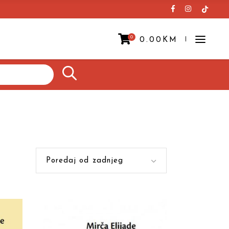
0
0.00
KM
Prazna korpa.
Poredaj od zadnjeg