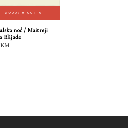
DODAJ U KORPU
alska noć / Maitreji
a Elijade
0
KM