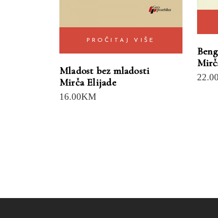
PROČITAJ VIŠE
Beng
Mirč
Mladost bez mladosti
22.0
Mirča Elijade
16.00
KM