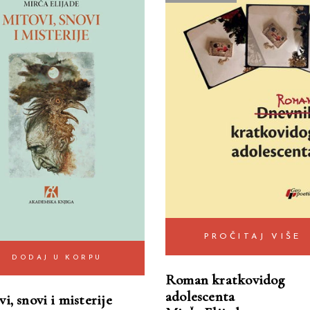
PROČITAJ VIŠE
DODAJ U KORPU
Roman kratkovidog
adolescenta
i, snovi i misterije