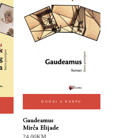
DODAJ U KORPU
Gaudeamus
Mirča Elijade
24.00
KM