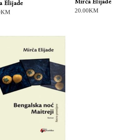
Mirča Elijade
a Elijade
20.00
KM
0
KM