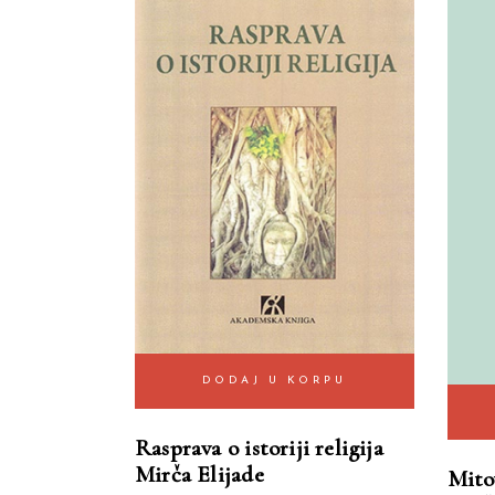
DODAJ U KORPU
Rasprava o istoriji religija
Mirča Elijade
Mitov