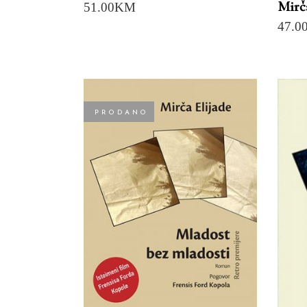
Mirč
51.00
KM
47.0
PRODANO