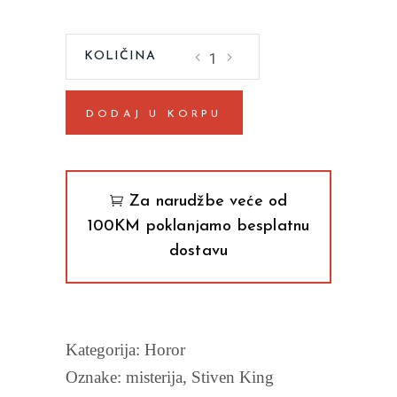
Ako
krvariStiven
King
DODAJ U KORPU
quantity
Za narudžbe veće od
100KM poklanjamo besplatnu
dostavu
Kategorija:
Horor
Oznake:
misterija
,
Stiven King