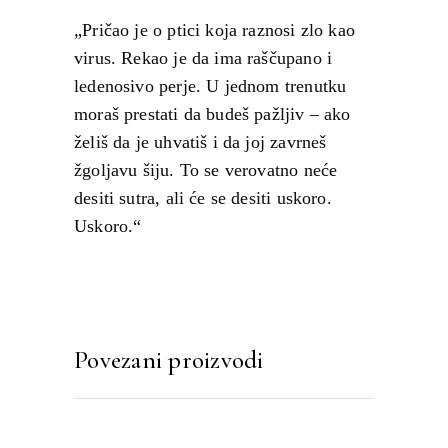
„Pričao je o ptici koja raznosi zlo kao
virus. Rekao je da ima raščupano i
ledenosivo perje. U jednom trenutku
moraš prestati da budeš pažljiv – ako
želiš da je uhvatiš i da joj zavrneš
žgoljavu šiju. To se verovatno neće
desiti sutra, ali će se desiti uskoro.
Uskoro.“
Povezani proizvodi