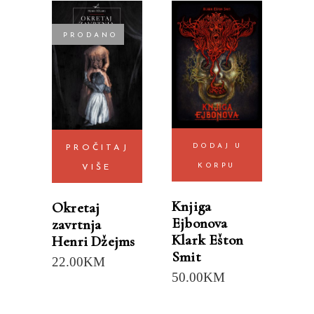
PRODANO
DODAJ U
PROČITAJ
KORPU
VIŠE
Knjiga
Okretaj
Ejbonova
zavrtnja
Klark Ešton
Henri Džejms
Smit
22.00
KM
50.00
KM