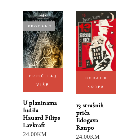
PRODANO
PROČITAJ
DODAJ U
VIŠE
KORPU
U planinama
13 strašnih
ludila
priča
Hauard Filips
Edogava
Lavkraft
Ranpo
24.00
KM
24.00
KM