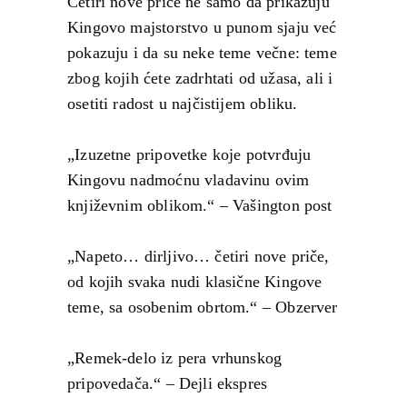
Četiri nove priče ne samo da prikazuju
Kingovo majstorstvo u punom sjaju već
pokazuju i da su neke teme večne: teme
zbog kojih ćete zadrhtati od užasa, ali i
osetiti radost u najčistijem obliku.
„Izuzetne pripovetke koje potvrđuju
Kingovu nadmoćnu vladavinu ovim
književnim oblikom.“ – Vašington post
„Napeto… dirljivo… četiri nove priče,
od kojih svaka nudi klasične Kingove
teme, sa osobenim obrtom.“ – Obzerver
„Remek-delo iz pera vrhunskog
pripovedača.“ – Dejli ekspres