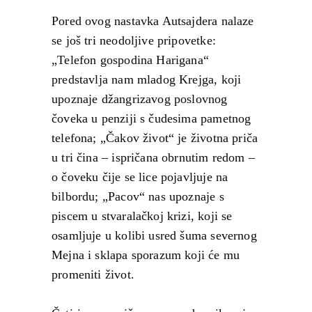
Pored ovog nastavka Autsajdera nalaze
se još tri neodoljive pripovetke:
„Telefon gospodina Harigana“
predstavlja nam mladog Krejga, koji
upoznaje džangrizavog poslovnog
čoveka u penziji s čudesima pametnog
telefona; „Čakov život“ je životna priča
u tri čina – ispričana obrnutim redom –
o čoveku čije se lice pojavljuje na
bilbordu; „Pacov“ nas upoznaje s
piscem u stvaralačkoj krizi, koji se
osamljuje u kolibi usred šuma severnog
Mejna i sklapa sporazum koji će mu
promeniti život.