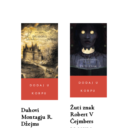
DODAJ U
DODAJ U
KORPU
KORPU
Žuti znak
Duhovi
Robert V
Montagju R.
Čejmbers
Džejms