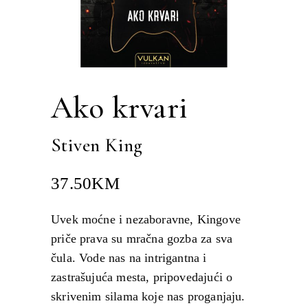
Ako krvari
Stiven King
37.50
KM
Uvek moćne i nezaboravne, Kingove
priče prava su mračna gozba za sva
čula. Vode nas na intrigantna i
zastrašujuća mesta, pripovedajući o
skrivenim silama koje nas proganjaju.