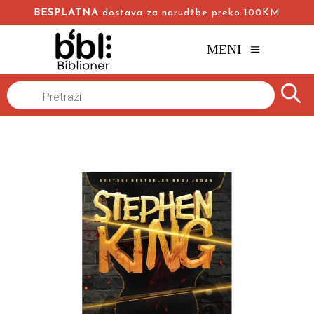
BESPLATNA
dostava za narudžbe preko 100KM
MENI
Products
Ako krvari
Naslovna
/
Online knjižara
/
Horor
/
Stiven King
search