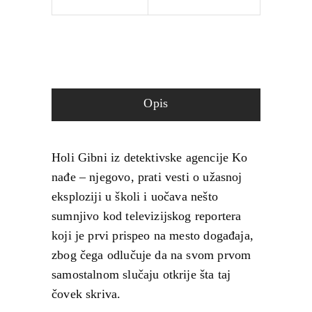
Opis
Holi Gibni iz detektivske agencije Ko
nađe – njegovo, prati vesti o užasnoj
eksploziji u školi i uočava nešto
sumnjivo kod televizijskog reportera
koji je prvi prispeo na mesto događaja,
zbog čega odlučuje da na svom prvom
samostalnom slučaju otkrije šta taj
čovek skriva.