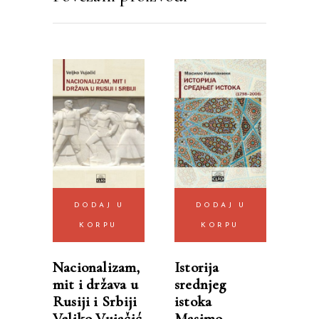
DODAJ U
DODAJ U
KORPU
KORPU
Nacionalizam,
Istorija
mit i država u
srednjeg
Rusiji i Srbiji
istoka
Veljko Vujačić
Masimo