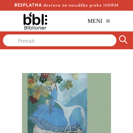
BESPLATNA
dostava za narudžbe preko 100KM
MENI
Naslovna
/
Online knjižara
/
Istorija
/
Products
search
GLASOVI U SENCI
Silija Hoksvort