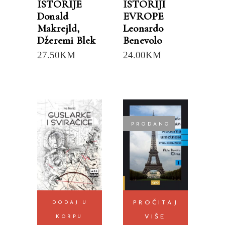
ISTORIJE
ISTORIJI
Donald
EVROPE
Makrejld
,
Leonardo
Džeremi Blek
Benevolo
27.50
KM
24.00
KM
PRODANO
DODAJ U
PROČITAJ
KORPU
VIŠE