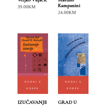
Kampanini
39.00
KM
24.00
KM
DODAJ U
DODAJ U
KORPU
KORPU
IZUČAVANJE
GRAD U