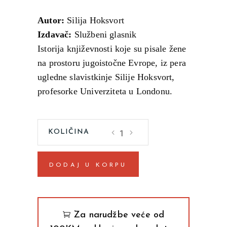
Autor:
Silija Hoksvort
Izdavač:
Službeni glasnik
Istorija književnosti koje su pisale žene
na prostoru jugoistočne Evrope, iz pera
ugledne slavistkinje Silije Hoksvort,
profesorke Univerziteta u Londonu.
GLASOVI
U
SENCI
DODAJ U KORPU
(Silija
Hoksvort)
quantity
Za narudžbe veće od