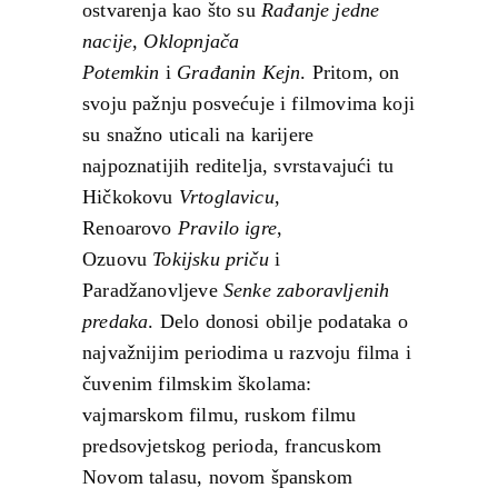
ostvarenja kao što su
Ra
đ
anje jedne
nacije
,
Oklopnja
č
a
Potemkin
i
Gra
đ
anin Kejn
. Pritom, on
svoju pažnju posvećuje i filmovima koji
su snažno uticali na karijere
najpoznatijih reditelja, svrstavajući tu
Hičkokovu
Vrtoglavicu
,
Renoarovo
Pravilo igre
,
Ozuovu
Tokijsku pri
č
u
i
Paradžanovljeve
Senke zaboravljenih
predaka
. Delo donosi obilje podataka o
najvažnijim periodima u razvoju filma i
čuvenim filmskim školama:
vajmarskom filmu, ruskom filmu
predsovjetskog perioda, francuskom
Novom talasu, novom španskom