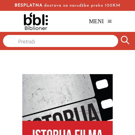
BESPLATNA
dostava za narudžbe preko 100KM
MENI
Naslovna
/
Online knjižara
/
Film
Istorija
/
Products
search
ISTORIJA FILMA I i II
Dejvid A. Kuk