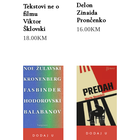
Delon
Tekstovi ne o
Zinaida
filmu
Prončenko
Viktor
Šklovski
16.00
KM
18.00
KM
DODAJ U
DODAJ U