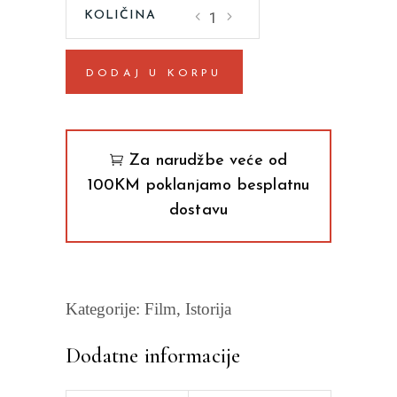
ISTORIJA
FILMA
I
DODAJ U KORPU
i
II
Dejvid
A.
Za narudžbe veće od
Kuk
100KM poklanjamo besplatnu
quantity
dostavu
Kategorije:
Film
,
Istorija
Dodatne informacije