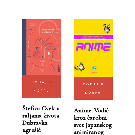
DODAJ U
DODAJ U
KORPU
KORPU
Štefica Cvek u
Anime: Vodič
raljama života
kroz čarobni
Dubravka
svet japanskog
ugrešić
animiranog