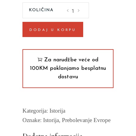
Prebolevanje
Evrope
Zoran
DODAJ U KORPU
Milutinović
quantity
Za narudžbe veće od
100KM poklanjamo besplatnu
dostavu
Kategorija:
Istorija
Oznake:
Istorija
,
Prebolevanje Evrope