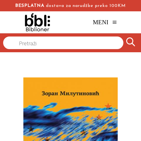
BESPLATNA
dostava za narudžbe preko 100KM
MENI
Naslovna
/
Online knjižara
/
Istorija
/
Products
search
Prebolevanje Evrope
Zoran Milutinović