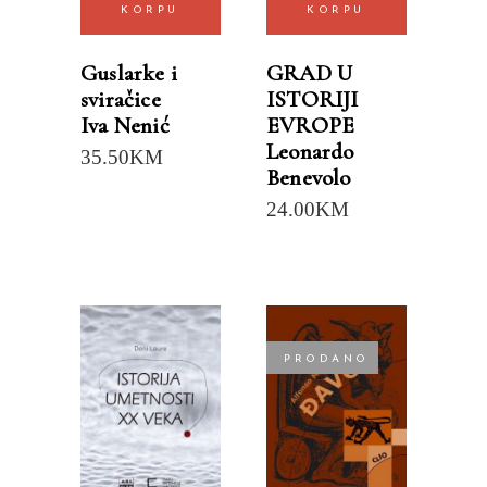
KORPU
KORPU
Guslarke i
GRAD U
sviračice
ISTORIJI
Iva Nenić
EVROPE
Leonardo
35.50
KM
Benevolo
24.00
KM
PRODANO