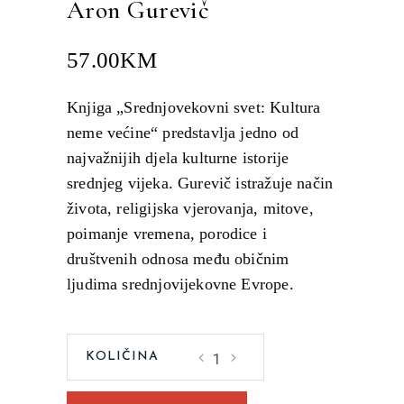
Aron Gurevič
57.00
KM
Knjiga „Srednjovekovni svet: Kultura
neme većine“ predstavlja jedno od
najvažnijih djela kulturne istorije
srednjeg vijeka. Gurevič istražuje način
života, religijska vjerovanja, mitove,
poimanje vremena, porodice i
društvenih odnosa među običnim
ljudima srednjovijekovne Evrope.
Srednjovekovni
svet:
Kultura