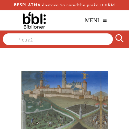
BESPLATNA
dostava za narudžbe preko 100KM
MENI
Naslovna
/
Online knjižara
/
Istorija
/
Products
search
Srednjovekovni svet: Kultura neme većine
Aron Gurevič