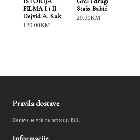
ISTORIJA
Grci i drugi
FILMA I i II
Staša Babić
Dejvid A. Kuk
29.00
KM
120.00
KM
Pravila dostave
Dostava se vrši na teritoriji BiH.
Informacije