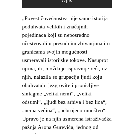
Opis
„Povest čovečanstva nije samo istorija
poduhvata velikih i značajnih
pojedinaca koji su neposredno
učestvovali u presudnim zbivanjima i u
granicama svojih mogućnosti
usmeravali istorijske tokove. Nasuprot
njima, ili, možda je ispravnije reći, uz
njih, nalazila se grupacija ljudi koju
obuhvataju jezgrovite i pronicljive
sintagme „veliki nemi“, „veliki
odsutni“, „ljudi bez arhiva i bez lica“,
„nema većina“, „nebrojeno mnoštvo“.
Upravo je na njih usmerena istraživačka
pažnja Arona Gureviča, jednog od