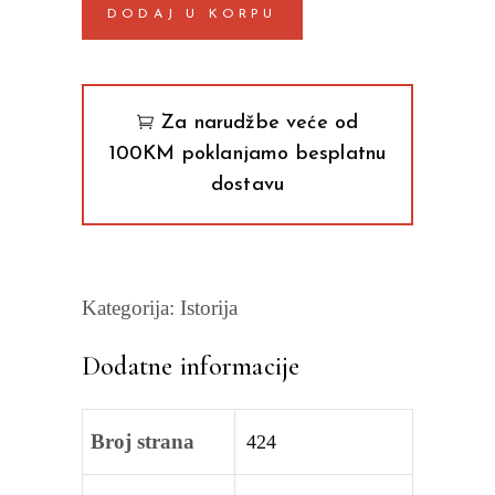
DODAJ U KORPU
neme
većine
quantity
Za narudžbe veće od
100KM poklanjamo besplatnu
dostavu
Kategorija:
Istorija
Dodatne informacije
Broj strana
424