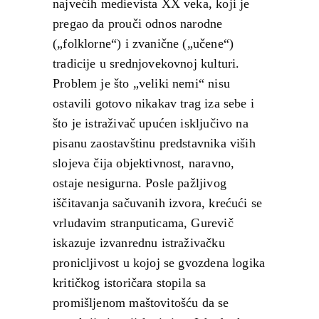
najvećih medievista XX veka, koji je
pregao da prouči odnos narodne
(„folklorne“) i zvanične („učene“)
tradicije u srednjovekovnoj kulturi.
Problem je što „veliki nemi“ nisu
ostavili gotovo nikakav trag iza sebe i
što je istraživač upućen isključivo na
pisanu zaostavštinu predstavnika viših
slojeva čija objektivnost, naravno,
ostaje nesigurna. Posle pažljivog
iščitavanja sačuvanih izvora, krećući se
vrludavim stranputicama, Gurevič
iskazuje izvanrednu istraživačku
pronicljivost u kojoj se gvozdena logika
kritičkog istoričara stopila sa
promišljenom maštovitošću da se