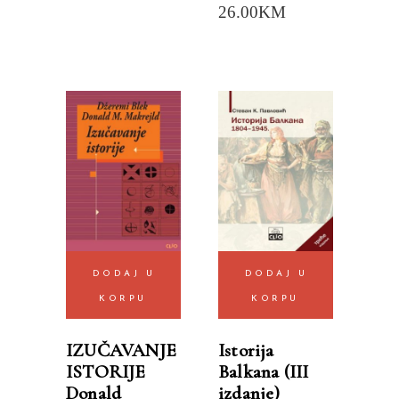
26.00
KM
DODAJ U
DODAJ U
KORPU
KORPU
IZUČAVANJE
Istorija
ISTORIJE
Balkana (III
Donald
izdanje)