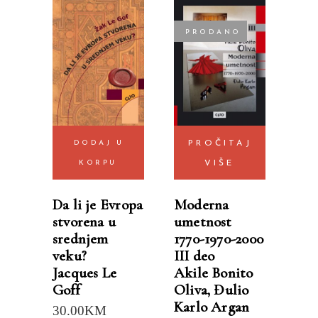
PRODANO
DODAJ U
PROČITAJ
KORPU
VIŠE
Da li je Evropa
Moderna
stvorena u
umetnost
srednjem
1770-1970-2000
veku?
III deo
Jacques Le
Akile Bonito
Goff
Oliva
,
Đulio
Karlo Argan
30.00
KM