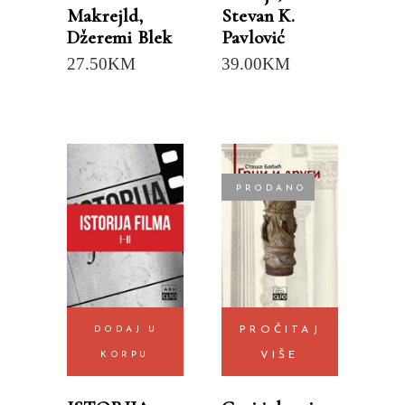
Makrejld
,
Stevan K.
Džeremi Blek
Pavlović
27.50
KM
39.00
KM
PRODANO
DODAJ U
PROČITAJ
KORPU
VIŠE