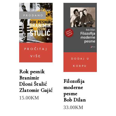
PRODANO
PROČITAJ
VIŠE
DODAJ U
KORPU
Rok pesnik
Branimir
Filozofija
Džoni Štulić
moderne
Zlatomir Gajić
pesme
15.00
KM
Bob Dilan
33.00
KM