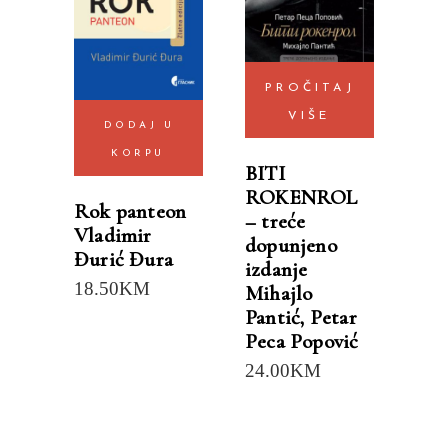
PROČITAJ
VIŠE
DODAJ U
KORPU
BITI
ROKENROL
Rok panteon
– treće
Vladimir
dopunjeno
Đurić Đura
izdanje
18.50
KM
Mihajlo
Pantić
,
Petar
Peca Popović
24.00
KM