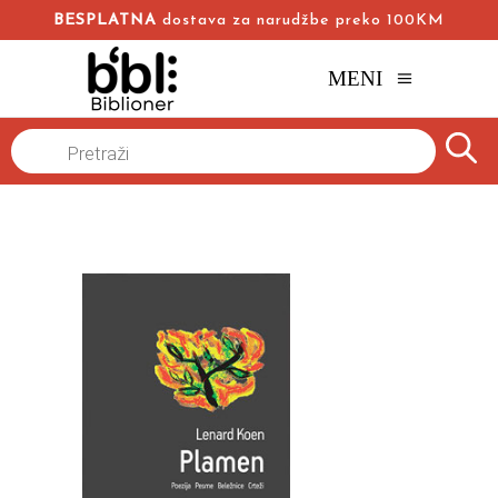
BESPLATNA
dostava za narudžbe preko 100KM
MENI
Naslovna
/
Online knjižara
/
Muzika
Poezija
/
Products
search
Plamen: poezija, pesme i izbor iz beležnica
Lenard Koen