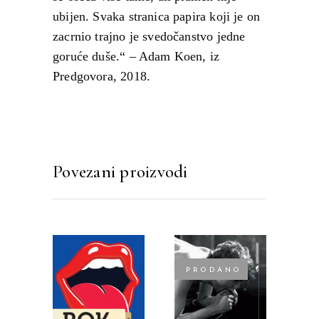
ubijen. Svaka stranica papira koji je on
zacrnio trajno je svedočanstvo jedne
goruće duše.“ – Adam Koen, iz
Predgovora, 2018.
Povezani proizvodi
PRODANO