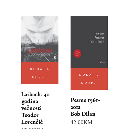
DODAJ U
DODAJ U
KORPU
KORPU
Laibach: 40
Pesme 1961-
godina
2012
večnosti
Bob Dilan
Teodor
Lorenčić
42.00
KM