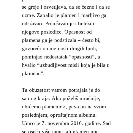
se greje i osvetljava, da se čezne i da se
uzme. Zapalio je plamen i marljivo ga
održavao. Proučavao je i beležio
njegove posledice. Opasnost od
plamena ga je podsticala – često bi,
govoreći o umetnosti drugih ljudi,
pominjao nedostatak “opasnosti”, a
hvalio “uzbudljivost misli koja je bila u
plamenu”.
Ta obuzetost vatrom potrajala je do
samog kraja. Ako poželiš mračnije,
ubićemo plamenm>, peva on na svom
poslednjem, oproštajnom albumu.
Umro je 7. novembra 2016. godine. Sad
se oseća više tame, ali plamen nije