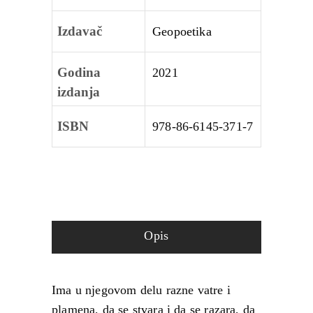
Izdavač
Geopoetika
Godina
2021
izdanja
ISBN
978‑86‑6145‑371‑7
Opis
Ima u njegovom delu razne vatre i
plamena, da se stvara i da se razara, da