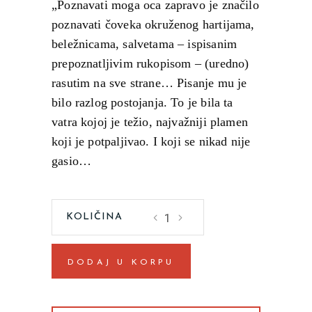
„Poznavati moga oca zapravo je značilo
poznavati čoveka okruženog hartijama,
beležnicama, salvetama – ispisanim
prepoznatljivim rukopisom – (uredno)
rasutim na sve strane… Pisanje mu je
bilo razlog postojanja. To je bila ta
vatra kojoj je težio, najvažniji plamen
koji je potpaljivao. I koji se nikad nije
gasio…
Plamen:
poezija,
pesme
DODAJ U KORPU
i
izbor
iz