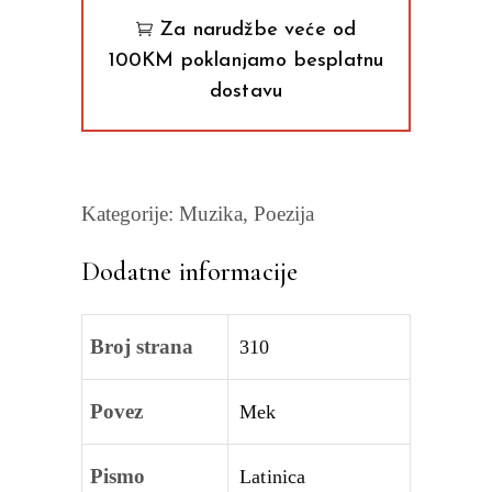
beležnica
Za narudžbe veće od
Lenard
100KM poklanjamo besplatnu
Koen
dostavu
quantity
Kategorije:
Muzika
,
Poezija
Dodatne informacije
Broj strana
310
Povez
Mek
Pismo
Latinica