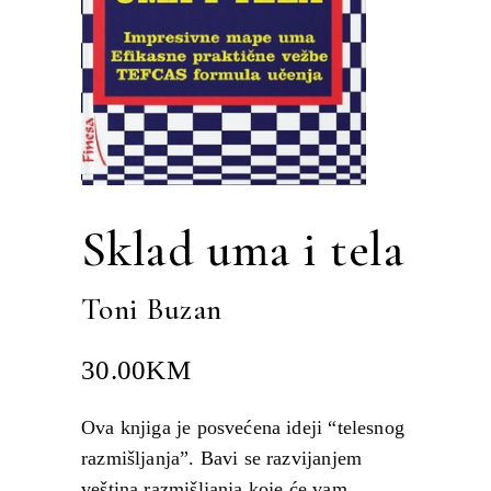
Sklad uma i tela
Toni Buzan
30.00
KM
Ova knjiga je posvećena ideji “telesnog
razmišljanja”. Bavi se razvijanjem
veština razmišljanja koje će vam