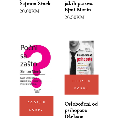
jakih parova
Sajmon Sinek
Ejmi Morin
20.00
KM
26.50
KM
DODAJ U
KORPU
Oslobođeni od
DODAJ U
psihopate
KORPU
Džekson