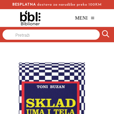
BESPLATNA
dostava za narudžbe preko 100KM
MENI
Naslovna
/
Online knjižara
/
Popularna psihologija
/
Products
search
Sklad uma i tela
Toni Buzan