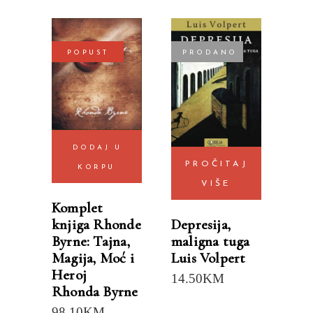
POPUST
PRODANO
DODAJ U
PROČITAJ
KORPU
VIŠE
Komplet
Depresija,
knjiga Rhonde
maligna tuga
Byrne: Tajna,
Luis Volpert
Magija, Moć i
Heroj
14.50
KM
Rhonda Byrne
98.10
KM