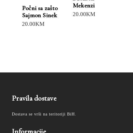
Mekenzi
Počni sa zašto
20.00
KM
Sajmon Sinek
20.00
KM
Pravila dostave
Dostava se vrši na teritoriji BiH.
Informacije