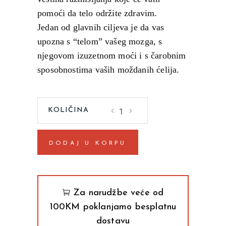
pomoći da telo održite zdravim.
Jedan od glavnih ciljeva je da vas
upozna s “telom” vašeg mozga, s
njegovom izuzetnom moći i s čarobnim
sposobnostima vaših moždanih ćelija.
Sklad
uma
i
DODAJ U KORPU
tela
Toni
Buzan
quantity
Za narudžbe veće od
100KM poklanjamo besplatnu
dostavu