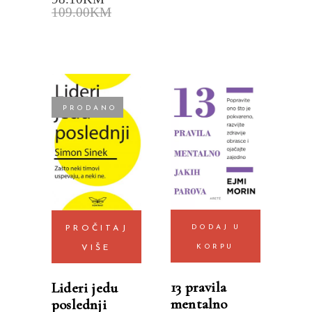
109.00
KM
PRODANO
DODAJ U
PROČITAJ
KORPU
VIŠE
13 pravila
Lideri jedu
mentalno
poslednji