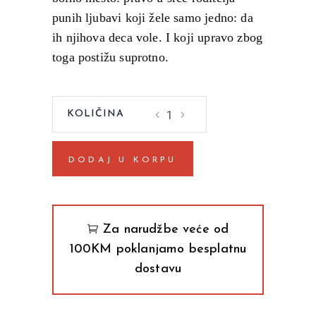
punih ljubavi koji žele samo jedno: da
ih njihova deca vole. I koji upravo zbog
toga postižu suprotno.
Zašto
naša
deca
DODAJ U KORPU
postaju
tirani
Mihael
Vinterhof
Za narudžbe veće od
quantity
100KM poklanjamo besplatnu
dostavu