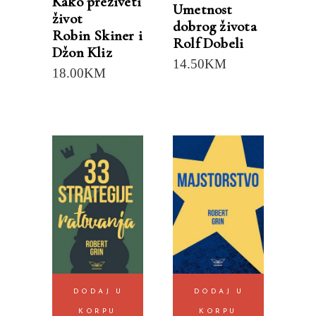
Kako preživeti
Umetnost
život
dobrog života
Robin Skiner i
Rolf Dobeli
Džon Kliz
14.50
KM
18.00
KM
DODAJ U
DODAJ U
KORPU
KORPU