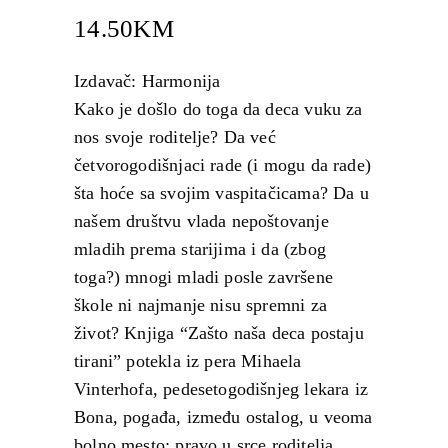
14.50
KM
Izdavač: Harmonija
Kako je došlo do toga da deca vuku za
nos svoje roditelje? Da već
četvorogodišnjaci rade (i mogu da rade)
šta hoće sa svojim vaspitačicama? Da u
našem društvu vlada nepoštovanje
mladih prema starijima i da (zbog
toga?) mnogi mladi posle završene
škole ni najmanje nisu spremni za
život? Knjiga “Zašto naša deca postaju
tirani” potekla iz pera Mihaela
Vinterhofa, pedesetogodišnjeg lekara iz
Bona, pogađa, između ostalog, u veoma
bolno mesto: pravo u srce roditelja