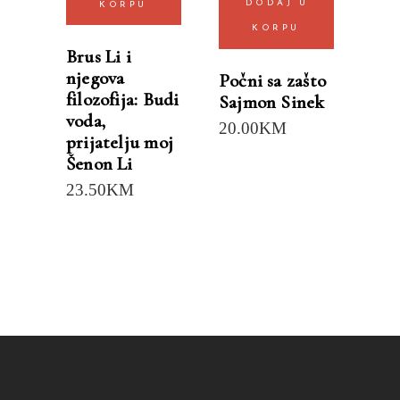
DODAJ U
KORPU
KORPU
Brus Li i
njegova
Počni sa zašto
filozofija: Budi
Sajmon Sinek
voda,
20.00
KM
prijatelju moj
Šenon Li
23.50
KM