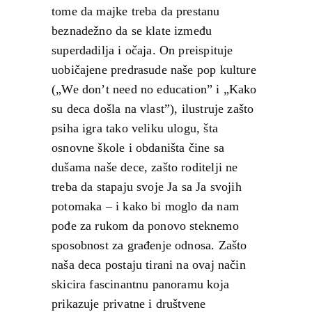
tome da majke treba da prestanu
beznadežno da se klate između
superdadilja i očaja. On preispituje
uobičajene predrasude naše pop kulture
(„We don’t need no education” i „Kako
su deca došla na vlast”), ilustruje zašto
psiha igra tako veliku ulogu, šta
osnovne škole i obdaništa čine sa
dušama naše dece, zašto roditelji ne
treba da stapaju svoje Ja sa Ja svojih
potomaka – i kako bi moglo da nam
pođe za rukom da ponovo steknemo
sposobnost za građenje odnosa. Zašto
naša deca postaju tirani na ovaj način
skicira fascinantnu panoramu koja
prikazuje privatne i društvene