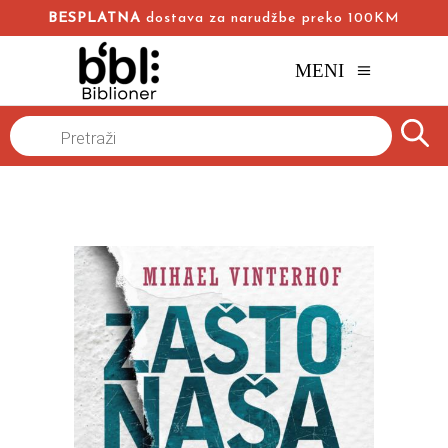
BESPLATNA
dostava za narudžbe preko 100KM
MENI
Naslovna
/
Online knjižara
/
Popularna psihologija
/
Products
search
Zašto naša deca postaju tirani
Mihael Vinterhof