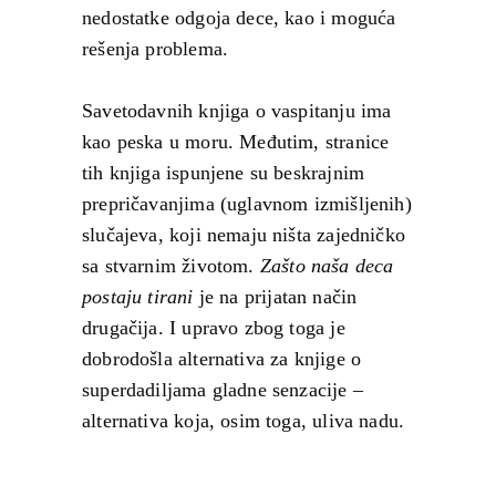
nedostatke odgoja dece, kao i moguća
rešenja problema.
Savetodavnih knjiga o vaspitanju ima
kao peska u moru. Međutim, stranice
tih knjiga ispunjene su beskrajnim
prepričavanjima (uglavnom izmišljenih)
slučajeva, koji nemaju ništa zajedničko
sa stvarnim životom.
Zašto naša deca
postaju tirani
je na prijatan način
drugačija. I upravo zbog toga je
dobrodošla alternativa za knjige o
superdadiljama gladne senzacije –
alternativa koja, osim toga, uliva nadu.