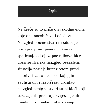
Opis
Najčešće su to priče o svakodnevnom,
koje ona oneobičava i očuđava.
Naizgled obične stvari ili situacije
postaju njenim junacima kamen
spoticanja o koji zapne njihovo biće i
uruši se ili neka naizgled bezazlena
situacija postaje intenzitetom pravi
emotivni vatromet – od kojeg im
zablista um i rasprši se. Ukratko,
naizgled benigne stvari su okidači koji
sužavaju ili proširuju svijest njenih
junakinja i junaka. Tako kuhanje