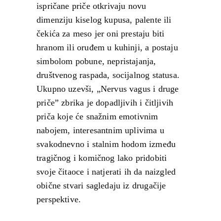
ispričane priče otkrivaju novu
dimenziju kiselog kupusa, palente ili
čekića za meso jer oni prestaju biti
hranom ili oruđem u kuhinji, a postaju
simbolom pobune, nepristajanja,
društvenog raspada, socijalnog statusa.
Ukupno uzevši, „Nervus vagus i druge
priče” zbrika je dopadljivih i čitljivih
priča koje će snažnim emotivnim
nabojem, interesantnim uplivima u
svakodnevno i stalnim hodom između
tragičnog i komičnog lako pridobiti
svoje čitaoce i natjerati ih da naizgled
obične stvari sagledaju iz drugačije
perspektive.