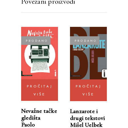
Povezani proizvodi
PRODANO
PRODANO
PROČITAJ
PROČITAJ
VIŠE
VIŠE
Nevažne tačke
Lanzarote i
gledišta
drugi tekstovi
Paolo
Mišel Uelbek