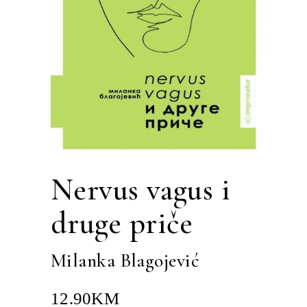
Nervus vagus i
druge priče
Milanka Blagojević
12.90
KM