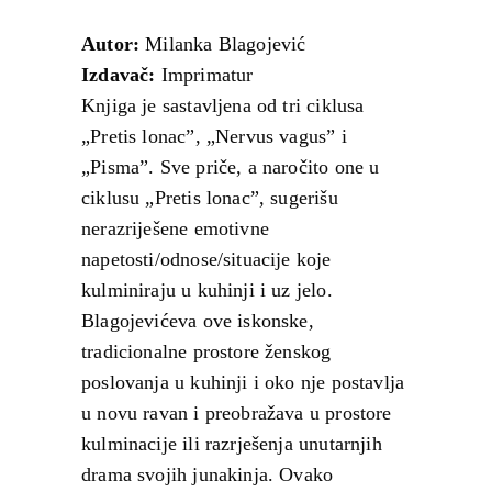
Autor:
Milanka Blagojević
Izdavač:
Imprimatur
Knjiga je sastavljena od tri ciklusa
„Pretis lonac”, „Nervus vagus” i
„Pisma”. Sve priče, a naročito one u
ciklusu „Pretis lonac”, sugerišu
nerazriješene emotivne
napetosti/odnose/situacije koje
kulminiraju u kuhinji i uz jelo.
Blagojevićeva ove iskonske,
tradicionalne prostore ženskog
poslovanja u kuhinji i oko nje postavlja
u novu ravan i preobražava u prostore
kulminacije ili razrješenja unutarnjih
drama svojih junakinja. Ovako