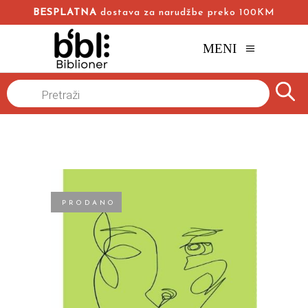
BESPLATNA
dostava za narudžbe preko 100KM
MENI
Naslovna
/
Online knjižara
/
Priče
/
Products
search
Nervus vagus i druge priče
Milanka Blagojević
PRODANO