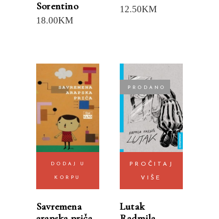
Sorentino
12.50
KM
18.00
KM
PRODANO
DODAJ U
PROČITAJ
KORPU
VIŠE
Savremena
Lutak
arapska priča
Radmila