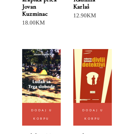
Jovan
Karlaš
Kuzminac
12.90
KM
18.00
KM
DODAJ U
DODAJ U
KORPU
KORPU