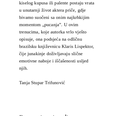
kiselog kupusa ili palente postaju vrata
u unutarnji život aktera priče, gdje
bivamo suočeni sa onim najkrhkijim
momentom „pucanja”. U ovim
trenucima, koje autorka vrlo vješto
opisuje, ona podsjeća na odličnu
brazilsku književnicu Klaris Lispektor,
čije junakinje doživljavaju slične
emotivne naboje i iščašenosti usljed
njih.
Tanja Stupar Trifunović