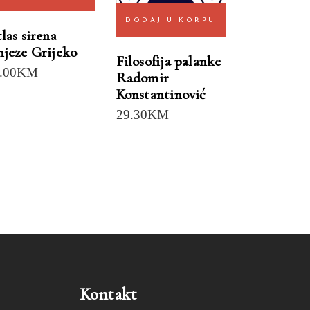
DODAJ U KORPU
las sirena
jeze Grijeko
Filosofija palanke
.00
KM
Radomir
Konstantinović
29.30
KM
Kontakt