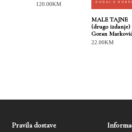
DODAJ U KORP
120.00
KM
MALE TAJNE
(drugo izdanje)
Goran Markovi
22.00
KM
Pravila dostave
Informac