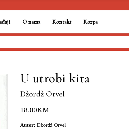
đaji
O nama
Kontakt
Korpa
el
U utrobi kita
Džordž Orvel
18.00
KM
Autor:
Džordž Orvel