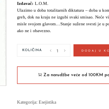
Izdavač:
L.O.M.
Ulazimo u doba totalitarnih diktatura – doba u kom
greh, dok na kraju ne izgubi svaki smisao. Neće viš
misle svojom glavom…Stanje sužene svesti je u 
ako ne i obavezno.
U
DODAJ U K
utrobi
kita
(Džordž
Orvel)
Za narudžbe veće od 100KM po
quantity
Kategorija:
Esejistika