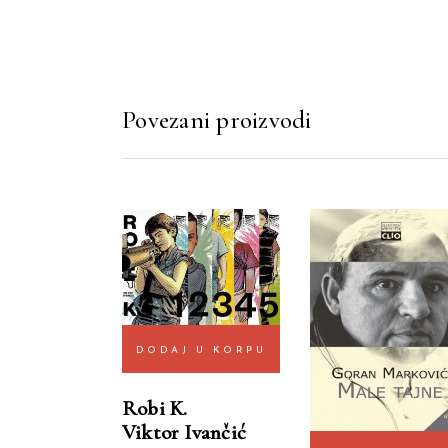
Povezani proizvodi
DODAJ U KORPU
Robi K.
Viktor Ivančić