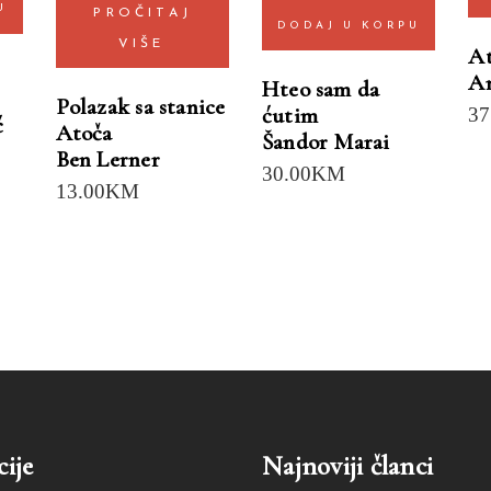
U
PROČITAJ
DODAJ U KORPU
VIŠE
At
An
Hteo sam da
Polazak sa stanice
ćutim
37
ć
Atoča
Šandor Marai
Ben Lerner
30.00
KM
13.00
KM
ije
Najnoviji članci