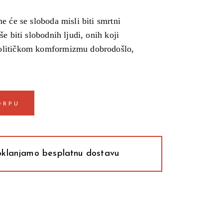
e će se sloboda misli biti smrtni
e biti slobodnih ljudi, onih koji
političkom komformizmu dobrodošlo,
ORPU
klanjamo besplatnu dostavu