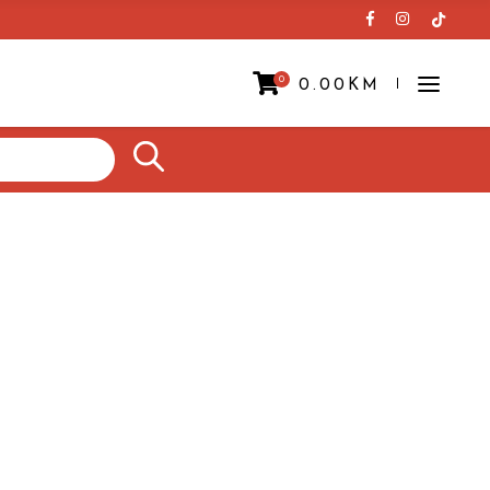
0
0.00
KM
Prazna korpa.