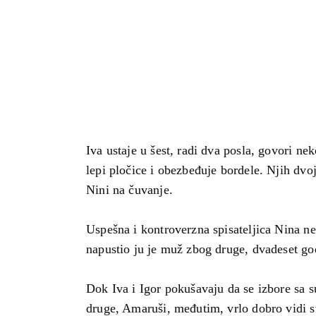
Iva ustaje u šest, radi dva posla, govori ne
lepi pločice i obezbeđuje bordele. Njih dvo
Nini na čuvanje.
Uspešna i kontroverzna spisateljica Nina ne
napustio ju je muž zbog druge, dvadeset go
Dok Iva i Igor pokušavaju da se izbore sa
druge, Amaruši, međutim, vrlo dobro vidi s