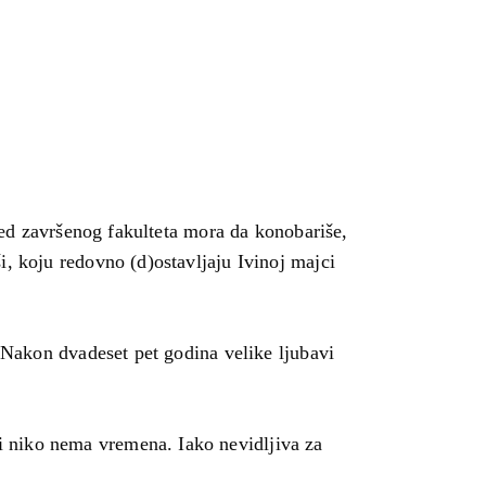
ored završenog fakulteta mora da konobariše,
i, koju redovno (d)ostavljaju Ivinoj majci
. Nakon dvadeset pet godina velike ljubavi
i niko nema vremena. Iako nevidljiva za