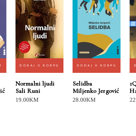
U
DODAJ U KORPU
DODAJ U KORPU
Normalni ljudi
Selidba
1Q
ić
Sali Runi
Miljenko Jergović
H
19.00
KM
28.00
KM
22