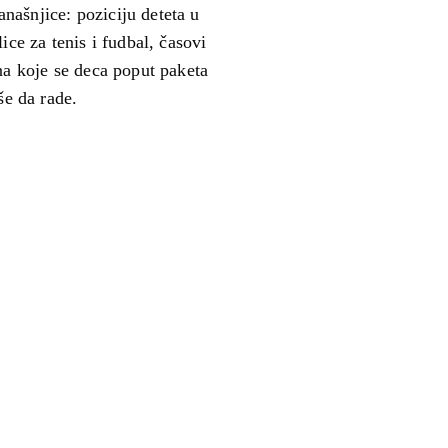
našnjice: poziciju deteta u
ice za tenis i fudbal, časovi
 na koje se deca poput paketa
še da rade.