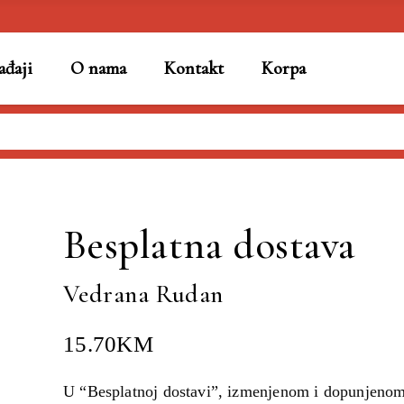
đaji
O nama
Kontakt
Korpa
 Rudan
Besplatna dostava
Vedrana Rudan
15.70
KM
U “Besplatnoj dostavi”, izmenjenom i dopunjeno