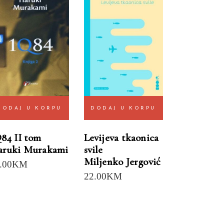
DODAJ U KORPU
DODAJ U KORPU
84 II tom
Levijeva tkaonica
aruki Murakami
svile
Miljenko Jergović
.00
KM
22.00
KM