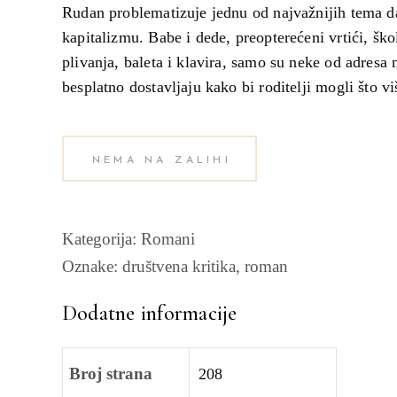
Rudan problematizuje jednu od najvažnijih tema da
kapitalizmu. Babe i dede, preopterećeni vrtići, škol
plivanja, baleta i klavira, samo su neke od adresa
besplatno dostavljaju kako bi roditelji mogli što vi
NEMA NA ZALIHI
Kategorija:
Romani
Oznake:
društvena kritika
,
roman
Dodatne informacije
Broj strana
208