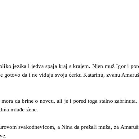
koliko jezika i jedva spaja kraj s krajem. Njen muž Igor i p
je gotovo da i ne viđaju svoju ćerku Katarinu, zvanu Amaruš
 mora da brine o novcu, ali je i pored toga stalno zabrinuta
dina mlađe žene.
 surovom svakodnevicom, a Nina da prežali muža, za Amaruš
ve.