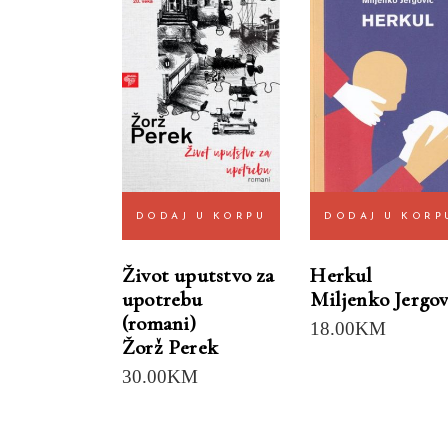
DODAJ U KORPU
DODAJ U KORP
Život uputstvo za
Herkul
upotrebu
Miljenko Jergov
(romani)
18.00
KM
Žorž Perek
30.00
KM