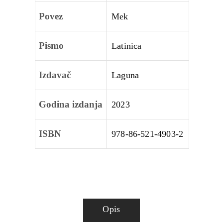
Povez
Mek
Pismo
Latinica
Izdavač
Laguna
Godina izdanja
2023
ISBN
978-86-521-4903-2
Opis