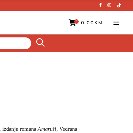
0
0.00
KM
Prazna korpa.
m izdanju romana
Amaruši
, Vedrana