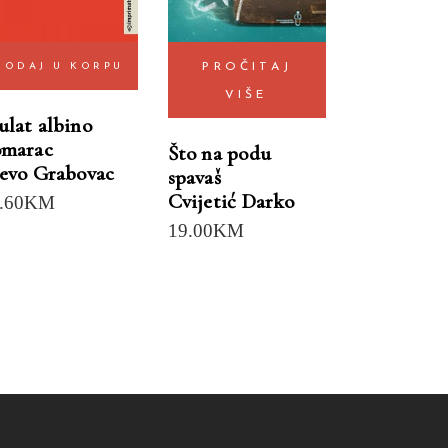
DODAJ U KORPU
PROČITAJ
VIŠE
lat albino
omarac
Što na podu
evo Grabovac
spavaš
Cvijetić Darko
.60
KM
19.00
KM