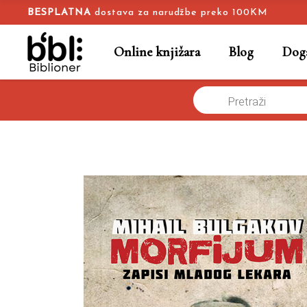
BESPLATNA
dostava za narudžbe preko 100KM
Online knjižara
Blog
Doga
Products
Morfijum
Naslovna
/
Online knjižara
/
Dnevnik
Romani
/
Mihail 
search