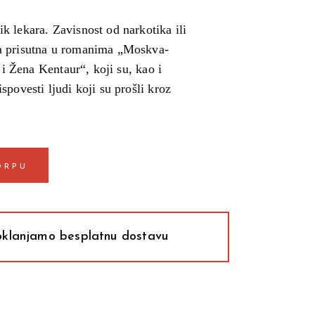
k lekara. Zavisnost od narkotika ili
na prisutna u romanima „Moskva-
 i Žena Kentaur“, koji su, kao i
povesti ljudi koji su prošli kroz
ORPU
klanjamo besplatnu dostavu