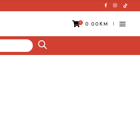
0
0.00
KM
Prazna korpa.