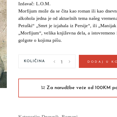
Izdavač: L.O.M.
Morfijum može da se čita kao roman ili kao dnevni
alkohola jedna je od aktuelnih tema našeg vreme
Petuški“ „Smrt je izjahala iz Persije“, ili „Manijak
„Morfijum“, velika književna dela, a istovremeno is
golgote o kojima pišu.
Morfijum
DODAJ U K
Mihail
Bulgakov
quantity
Za narudžbe veće od 100KM po
Kategorije:
Dnevnik
,
Romani