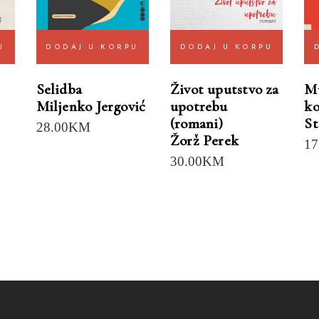
U
DODAJ U KORPU
DODAJ U KORPU
Selidba
Život uputstvo za
Mu
Miljenko Jergović
upotrebu
k
(romani)
St
28.00
KM
Žorž Perek
17
30.00
KM