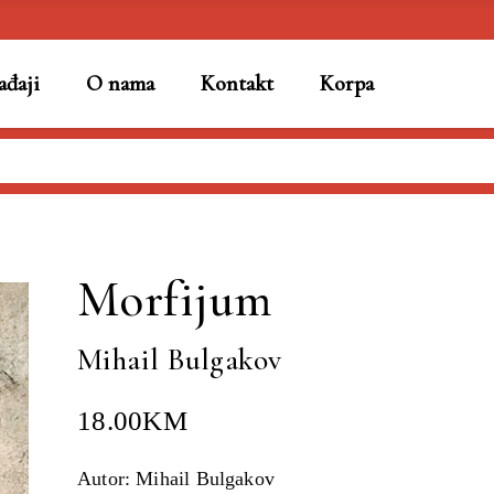
đaji
O nama
Kontakt
Korpa
Bulgakov
Morfijum
Mihail Bulgakov
18.00
KM
Autor: Mihail Bulgakov