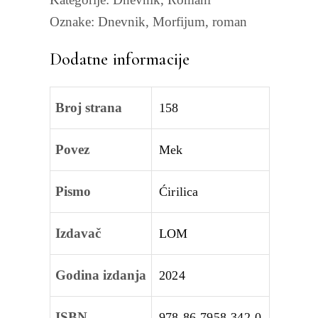
Oznake:
Dnevnik
,
Morfijum
,
roman
Dodatne informacije
Broj strana
158
Povez
Mek
Pismo
Ćirilica
Izdavač
LOM
Godina izdanja
2024
ISBN
978-86-7958-342-0