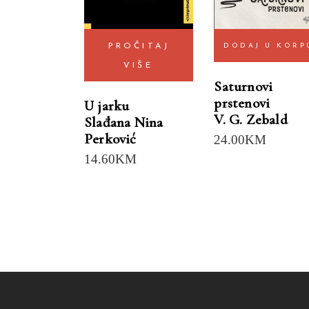
PROČITAJ
DODAJ U KORP
VIŠE
Saturnovi
prstenovi
U jarku
V. G. Zebald
Slađana Nina
Perković
24.00
KM
14.60
KM