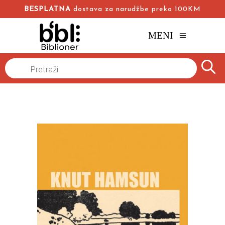
BESPLATNA
dostava za narudžbe preko 100KM
MENI
Naslovna
/
Online knjižara
/
Romani
/
Products
search
Žene na studencu 1-2
Knut Hamsun