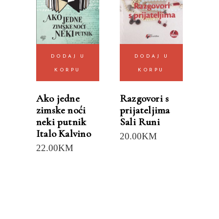
DODAJ U
DODAJ U
KORPU
KORPU
Ako jedne
Razgovori s
zimske noći
prijateljima
neki putnik
Sali Runi
Italo Kalvino
20.00
KM
22.00
KM