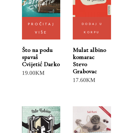
PROČITAJ
DODAJ U
VIŠE
KORPU
Što na podu
Mulat albino
spavaš
komarac
Cvijetić Darko
Stevo
Grabovac
19.00
KM
17.60
KM