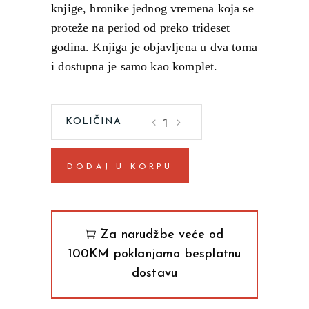
knjige, hronike jednog vremena koja se
proteže na period od preko trideset
godina. Knjiga je objavljena u dva toma
i dostupna je samo kao komplet.
Žene
na
studencu
DODAJ U KORPU
1-
2Knut
Hamsun
quantity
Za narudžbe veće od
100KM poklanjamo besplatnu
dostavu