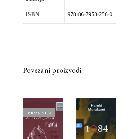
ISBN
978‑86‑7958‑256‑0
Povezani proizvodi
PRODANO