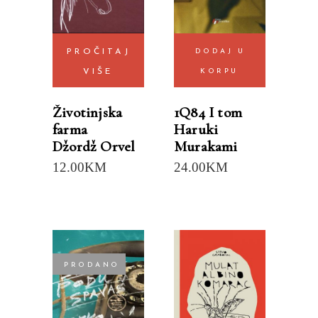
PROČITAJ
DODAJ U
VIŠE
KORPU
Životinjska
1Q84 I tom
farma
Haruki
Džordž Orvel
Murakami
12.00
KM
24.00
KM
PRODANO