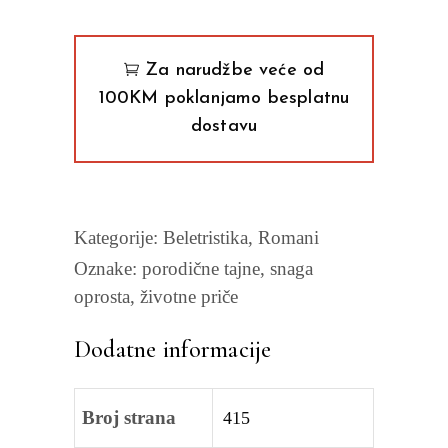
quantity
Za narudžbe veće od
100KM poklanjamo besplatnu
dostavu
Kategorije:
Beletristika
,
Romani
Oznake:
porodične tajne
,
snaga
oprosta
,
životne priče
Dodatne informacije
Broj strana
415