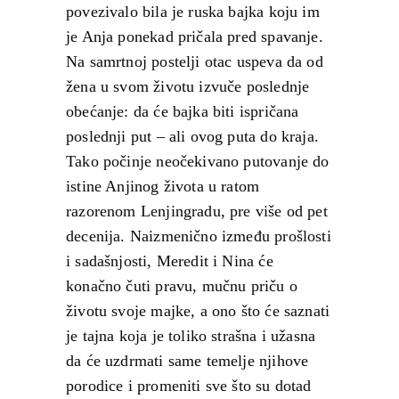
povezivalo bila je ruska bajka koju im
je Anja ponekad pričala pred spavanje.
Na samrtnoj postelji otac uspeva da od
žena u svom životu izvuče poslednje
obećanje: da će bajka biti ispričana
poslednji put ‒ ali ovog puta do kraja.
Tako počinje neočekivano putovanje do
istine Anjinog života u ratom
razorenom Lenjingradu, pre više od pet
decenija. Naizmenično između prošlosti
i sadašnjosti, Meredit i Nina će
konačno čuti pravu, mučnu priču o
životu svoje majke, a ono što će saznati
je tajna koja je toliko strašna i užasna
da će uzdrmati same temelje njihove
porodice i promeniti sve što su dotad