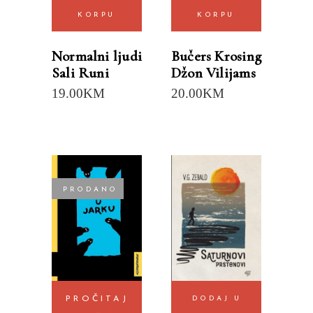
KORPU
KORPU
Normalni ljudi
Bučers Krosing
Sali Runi
Džon Vilijams
19.00
KM
20.00
KM
PRODANO
PROČITAJ
DODAJ U