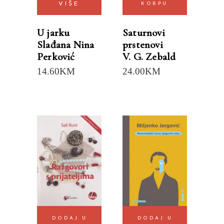
VIŠE
KORPU
U jarku
Saturnovi
Slađana Nina
prstenovi
Perković
V. G. Zebald
14.60
KM
24.00
KM
DODAJ U
DODAJ U