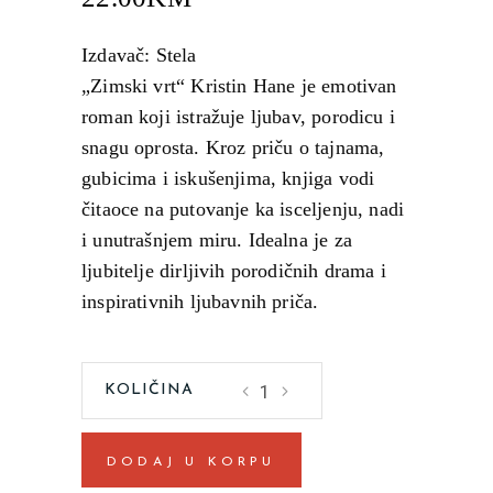
Izdavač: Stela
„Zimski vrt“ Kristin Hane je emotivan
roman koji istražuje ljubav, porodicu i
snagu oprosta. Kroz priču o tajnama,
gubicima i iskušenjima, knjiga vodi
čitaoce na putovanje ka isceljenju, nadi
i unutrašnjem miru. Idealna je za
ljubitelje dirljivih porodičnih drama i
inspirativnih ljubavnih priča.
Zimski
vrt
Kristin
DODAJ U KORPU
Hana