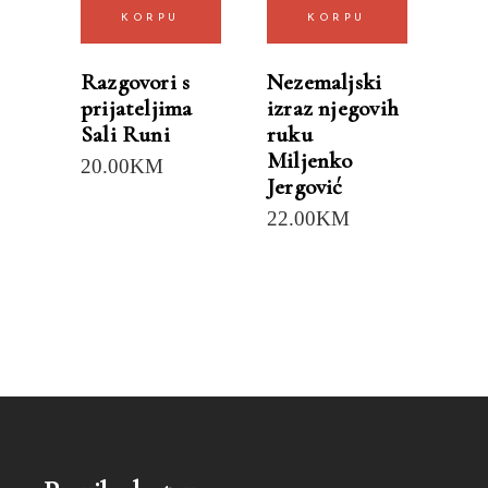
KORPU
KORPU
Razgovori s
Nezemaljski
prijateljima
izraz njegovih
Sali Runi
ruku
Miljenko
20.00
KM
Jergović
22.00
KM