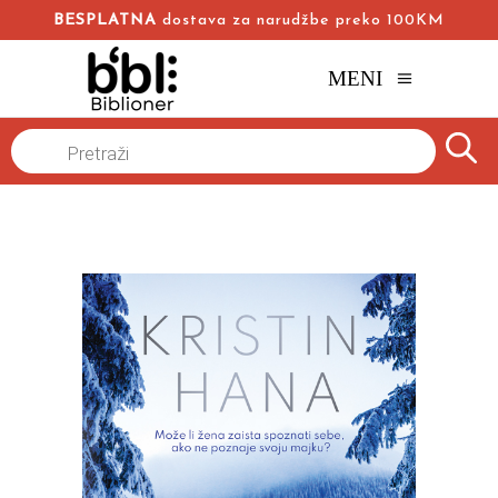
BESPLATNA
dostava za narudžbe preko 100KM
MENI
Naslovna
/
Online knjižara
/
Beletristika
Romani
/
Products
search
Zimski vrt Kristin Hana
Kristin Hana