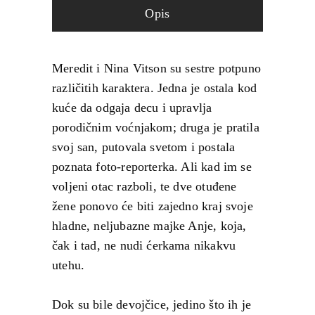
Opis
Meredit i Nina Vitson su sestre potpuno
različitih karaktera. Jedna je ostala kod
kuće da odgaja decu i upravlja
porodičnim voćnjakom; druga je pratila
svoj san, putovala svetom i postala
poznata foto-reporterka. Ali kad im se
voljeni otac razboli, te dve otuđene
žene ponovo će biti zajedno kraj svoje
hladne, neljubazne majke Anje, koja,
čak i tad, ne nudi ćerkama nikakvu
utehu.
Dok su bile devojčice, jedino što ih je