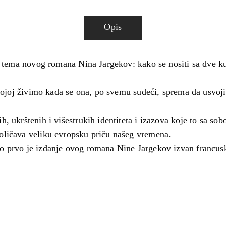
Opis
a tema novog romana Nina Jargekov: kako se nositi sa dve kult
u kojoj živimo kada se ona, po svemu sudeći, sprema da usvoj
 ukrštenih i višestrukih identiteta i izazova koje to sa sob
oličava veliku evropsku priču našeg vremena.
o prvo je izdanje ovog romana Nine Jargekov izvan francusk