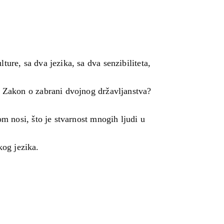
ure, sa dva jezika, sa dva senzibiliteta,
i Zakon o zabrani dvojnog državljanstva?
om nosi, što je stvarnost mnogih ljudi u
og jezika.