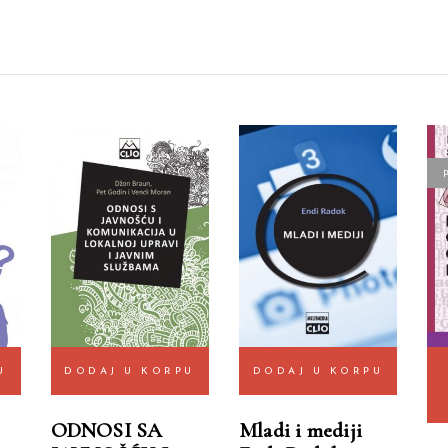
U
DODAJ U KORPU
DODAJ U KORPU
ODNOSI SA
Mladi i mediji