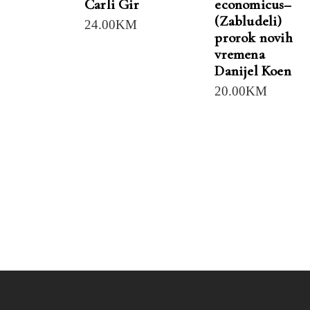
Čarli Gir
economicus–
(Zabludeli)
24.00
KM
prorok novih
vremena
Danijel Koen
20.00
KM