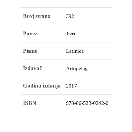
Broj strana
392
Povez
Tvrd
Pismo
Latinica
Izdavač
Arhipelag
Godina izdanja
2017
ISBN
978‑86‑523‑0242‑0