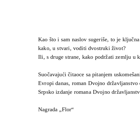
Kao što i sam naslov sugeriše, to je ključn
kako, u stvari, voditi dvostruki život?
Ili, s druge strane, kako podržati zemlju 
Suočavajući čitaoce sa pitanjem uskomešanih,
Evropi danas, roman Dvojno državljanstvo 
Srpsko izdanje romana Dvojno državljanstv
Nagrada „Flor“