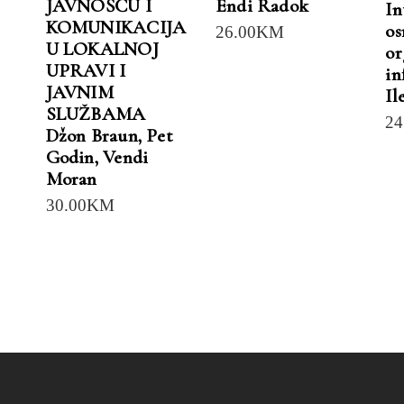
JAVNOŠĆU I
Endi Radok
In
KOMUNIKACIJA
os
26.00
KM
U LOKALNOJ
or
UPRAVI I
in
JAVNIM
Il
SLUŽBAMA
24
Džon Braun
,
Pet
Godin
,
Vendi
Moran
30.00
KM