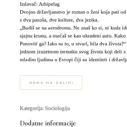
Izdavač: Arhipelag
Dvojno državljanstvo je roman o ženi koja pati od
s dva pasoša, dve kulture, dva jezika.
„Budiš se na aerodromu. Ne znaš ko si, ni kuda id
sjajnu krunu, a osećaš se kao ukradeni auto. Kako 
Ponoviti ga? Iako su to, u stvari, bila dva života?
jednom izuzetnom trenutku svog života koji deli s
mladim ljudima u Evropi čiji su identiteti i državlj
NEMA NA ZALIHI
Kategorija:
Sociologija
Dodatne informacije