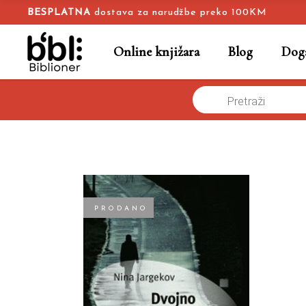
BESPLATNA
dostava za narudžbe preko 100KM
Online knjižara
Blog
Doga
Products
Dvojno državljanstvo
Naslovna
/
Online knjižara
/
Sociologija
/
N
search
PRODANO