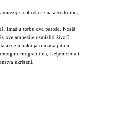
 amnezije a obrela se na aerodromu,
eš. Imaš u torbu dva pasoša. Nosiš
iz ove amnezije osmisliti život?
“ tako se junakinja romana pita u
 mnogim emigrantima, iseljenicima i
anstva ukršteni.