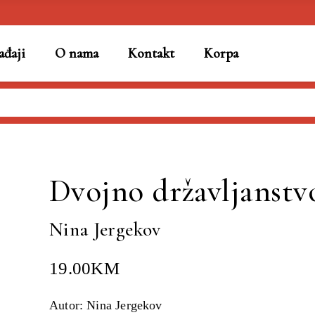
đaji
O nama
Kontakt
Korpa
ina Jergekov
Dvojno državljanstv
Nina Jergekov
19.00
KM
Autor: Nina Jergekov