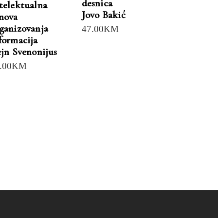
desnica
telektualna
Jovo Bakić
nova
ganizovanja
47.00
KM
formacija
ejn Svenonijus
.00
KM