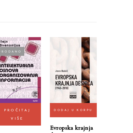
PRODANO
PROČITAJ
DODAJ U KORPU
VIŠE
Evropska krajnja