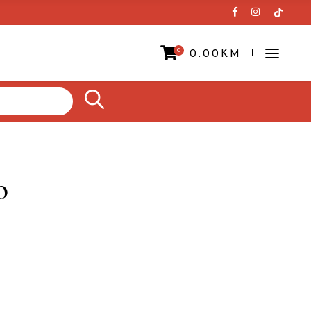
0
0.00
KM
Prazna korpa.
o