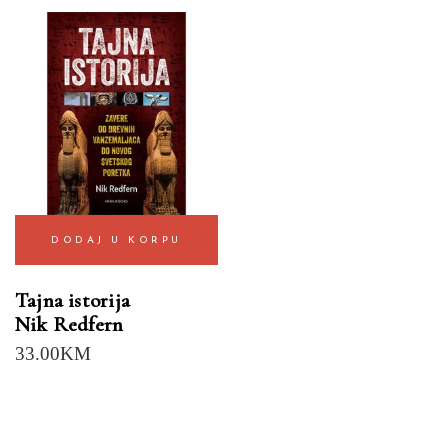
DODAJ U KORPU
Tajna istorija
Nik Redfern
33.00
KM