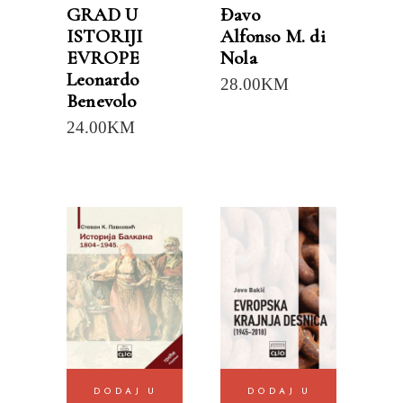
GRAD U
Đavo
ISTORIJI
Alfonso M. di
EVROPE
Nola
Leonardo
28.00
KM
Benevolo
24.00
KM
DODAJ U
DODAJ U