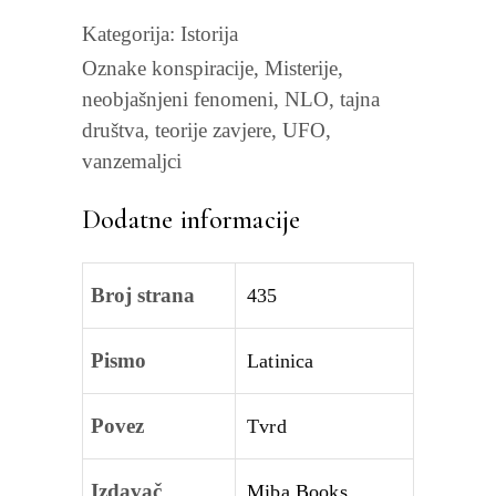
Kategorija:
Istorija
Oznake
konspiracije
,
Misterije
,
neobjašnjeni fenomeni
,
NLO
,
tajna
društva
,
teorije zavjere
,
UFO
,
vanzemaljci
Dodatne informacije
Broj strana
435
Pismo
Latinica
Povez
Tvrd
Izdavač
Miba Books