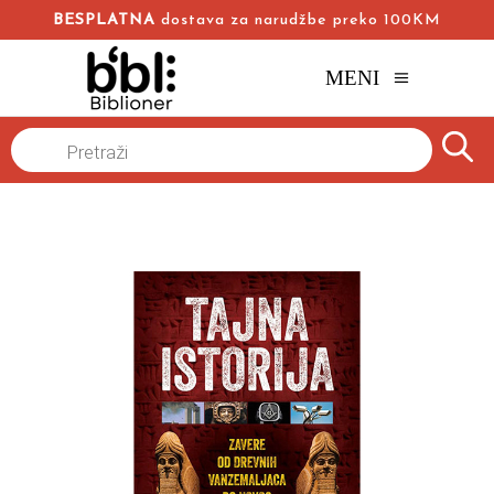
BESPLATNA
dostava za narudžbe preko 100KM
MENI
Naslovna
/
Online knjižara
/
Istorija
/
Products
search
Tajna istorija
Nik Redfern