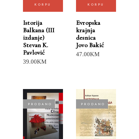
KORPU
KORPU
Istorija
Evropska
Balkana (III
krajnja
izdanje)
desnica
Stevan K.
Jovo Bakić
Pavlović
47.00
KM
39.00
KM
PRODANO
PRODANO