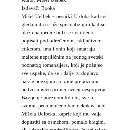
Izdavač: Booka
Mišel Uelbek – pesnik? U doba kad svi
gledaju da se uže specijalizuju i kad se
ulažu napori ne bi li se svi talenti
popisali pod određenom, isključivom
etiketom, ima i onih koji smatraju
maltene nepriličnim za jednog svetski
poznatog romansijera, koji je požnjeo
sve uspehe, da se i dalje tvrdoglavo
bakće poezijom: u tome prepoznaju
nedvosmislen primer nečeg nespojivog.
Bavljenje poezijom bilo bi, sve u
svemu, protumačeno kao nekakav hobi
Mišela Uelbeka, kapric koji mu valja
dopustiti sa osmehom, pomalo blagim,
ali i donekle razdražljivim. Izreći takav,