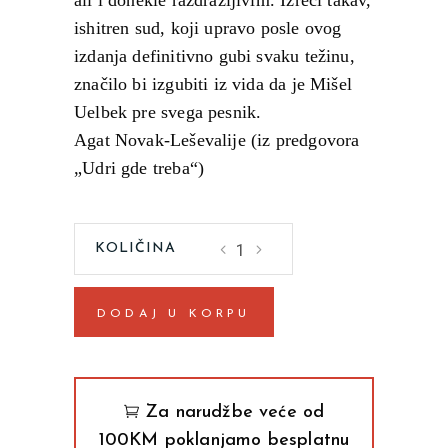
ishitren sud, koji upravo posle ovog
izdanja definitivno gubi svaku težinu,
značilo bi izgubiti iz vida da je Mišel
Uelbek pre svega pesnik.
Agat Novak-Leševalije (iz predgovora
„Udri gde treba“)
Ne
mirim
se
DODAJ U KORPU
Mišel
Uelbek
quantity
Za narudžbe veće od
100KM poklanjamo besplatnu