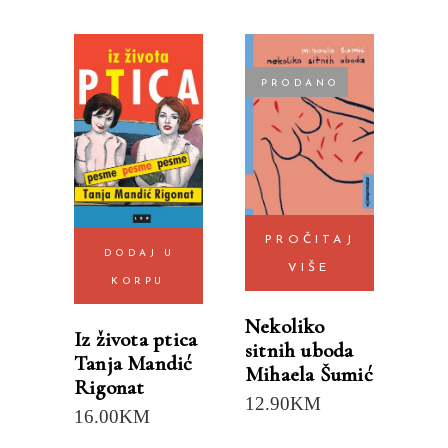
PRODANO
PROČITAJ
DODAJ U
VIŠE
KORPU
Nekoliko
Iz života ptica
sitnih uboda
Tanja Mandić
Mihaela Šumić
Rigonat
12.90
KM
16.00
KM