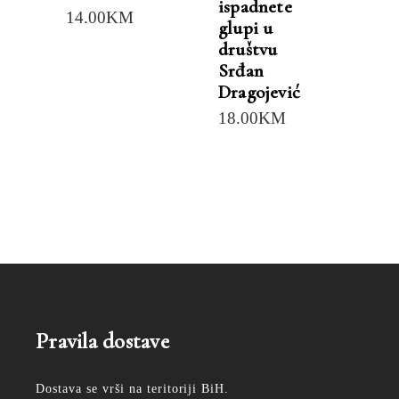
ispadnete
14.00
KM
glupi u
društvu
Srđan
Dragojević
18.00
KM
Pravila dostave
Dostava se vrši na teritoriji BiH.