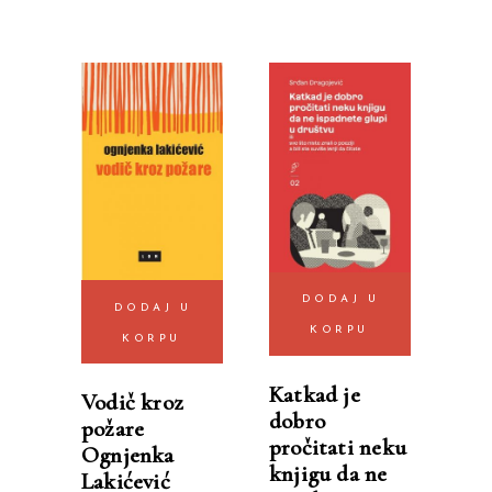
DODAJ U
DODAJ U
KORPU
KORPU
Katkad je
Vodič kroz
dobro
požare
pročitati neku
Ognjenka
knjigu da ne
Lakićević