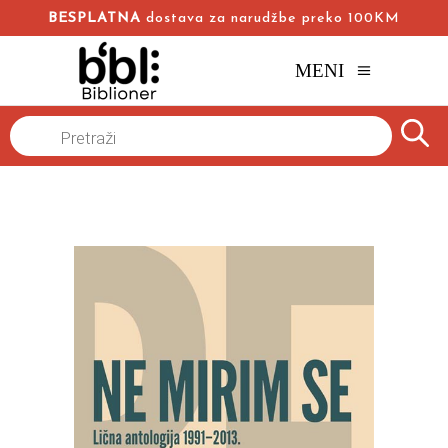
BESPLATNA
dostava za narudžbe preko 100KM
MENI
Naslovna
/
Online knjižara
/
Poezija
/
Products
search
Ne mirim se
Mišel Uelbek