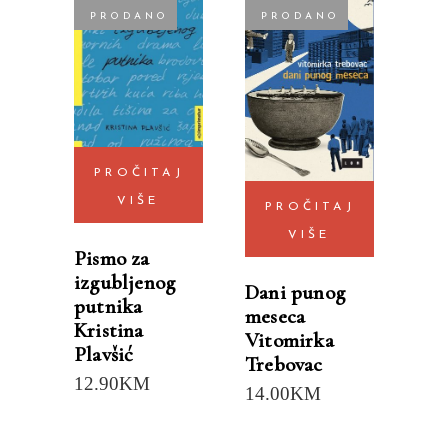
PRODANO
PRODANO
PROČITAJ
VIŠE
PROČITAJ
VIŠE
Pismo za
izgubljenog
Dani punog
putnika
meseca
Kristina
Vitomirka
Plavšić
Trebovac
12.90
KM
14.00
KM