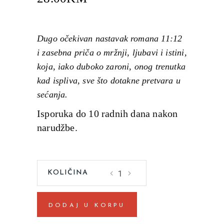
Dugo očekivan nastavak romana 11:12
i zasebna priča o mržnji, ljubavi i istini,
koja, iako duboko zaroni, onog trenutka
kad ispliva, sve što dotakne pretvara u
sećanja.
Isporuka do 10 radnih dana nakon
narudžbe.
11:13
Tamara
Kučan
DODAJ U KORPU
quantity