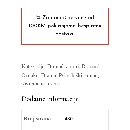
Za narudžbe veće od
100KM poklanjamo besplatnu
dostavu
Kategorije:
Domaći autori
,
Romani
Oznake:
Drama
,
Psihološki roman
,
savremena fikcija
Dodatne informacije
Broj strana
480