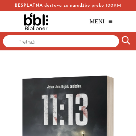
BESPLATNA
dostava za narudžbe preko 100KM
MENI
Naslovna
/
Online knjižara
/
Domaći autori
Romani
/
Products
search
11:13
Tamara Kučan