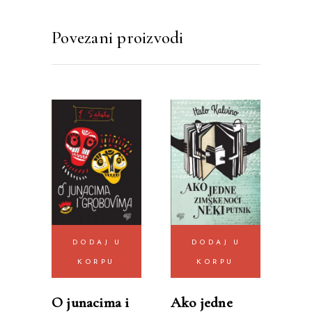
Povezani proizvodi
DODAJ U
DODAJ U
KORPU
KORPU
O junacima i
Ako jedne