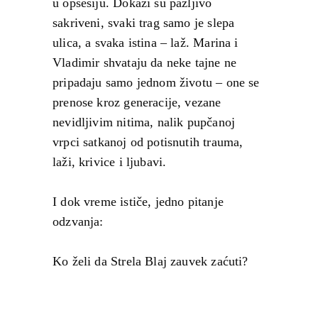
u opsesiju. Dokazi su pažljivo
sakriveni, svaki trag samo je slepa
ulica, a svaka istina – laž. Marina i
Vladimir shvataju da neke tajne ne
pripadaju samo jednom životu – one se
prenose kroz generacije, vezane
nevidljivim nitima, nalik pupčanoj
vrpci satkanoj od potisnutih trauma,
laži, krivice i ljubavi.
I dok vreme ističe, jedno pitanje
odzvanja:
Ko želi da Strela Blaj zauvek zaćuti?