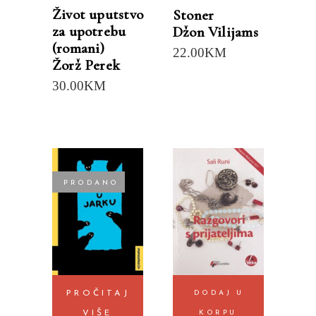
Život uputstvo
Stoner
za upotrebu
Džon Vilijams
(romani)
22.00
KM
Žorž Perek
30.00
KM
PRODANO
PROČITAJ
DODAJ U
VIŠE
KORPU