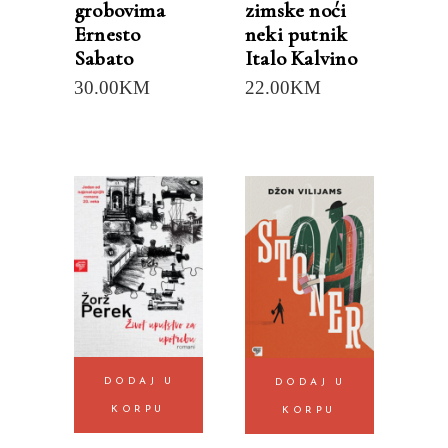
grobovima
zimske noći
Ernesto
neki putnik
Sabato
Italo Kalvino
30.00
KM
22.00
KM
DODAJ U
DODAJ U
KORPU
KORPU