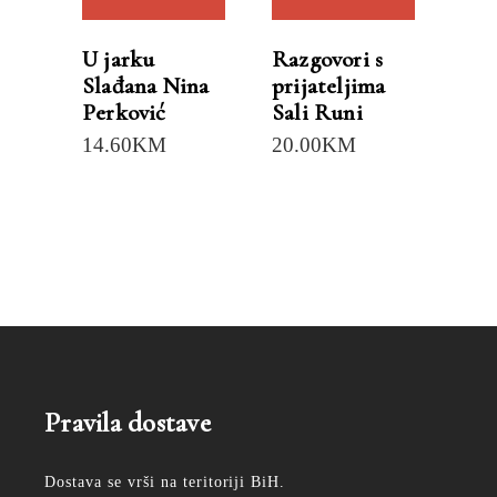
U jarku
Razgovori s
Slađana Nina
prijateljima
Perković
Sali Runi
14.60
KM
20.00
KM
Pravila dostave
Dostava se vrši na teritoriji BiH.